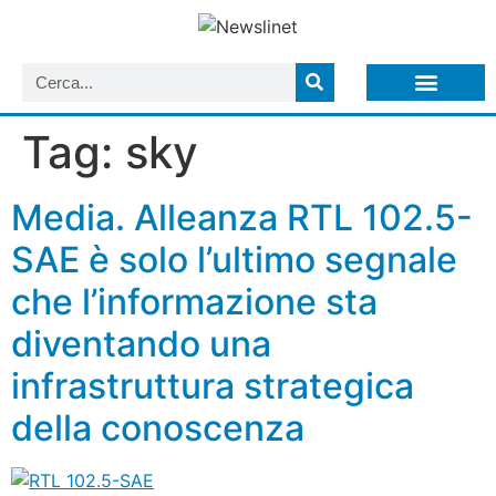
LISTA NEWSLETTER E CIRCOLARI SIT
ARCHIVIO S.I.T.
Tag:
sky
Media. Alleanza RTL 102.5-
SAE è solo l’ultimo segnale
che l’informazione sta
diventando una
infrastruttura strategica
della conoscenza