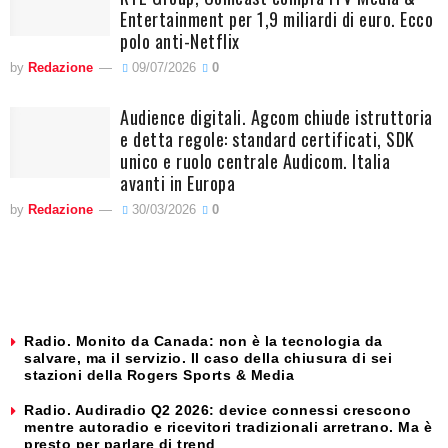
Entertainment per 1,9 miliardi di euro. Ecco
polo anti-Netflix
by
Redazione
09/07/2026
0
Audience digitali. Agcom chiude istruttoria
e detta regole: standard certificati, SDK
unico e ruolo centrale Audicom. Italia
avanti in Europa
by
Redazione
30/03/2026
0
Radio. Monito da Canada: non è la tecnologia da
salvare, ma il servizio. Il caso della chiusura di sei
stazioni della Rogers Sports & Media
Radio. Audiradio Q2 2026: device connessi crescono
mentre autoradio e ricevitori tradizionali arretrano. Ma è
presto per parlare di trend