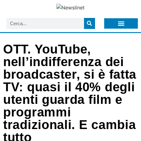
LISTA NEWSLETTER E CIRCOLARI SIT
ARCHIVIO S.I.T.
OTT. YouTube,
nell’indifferenza dei
broadcaster, si è fatta
TV: quasi il 40% degli
utenti guarda film e
programmi
tradizionali. E cambia
tutto