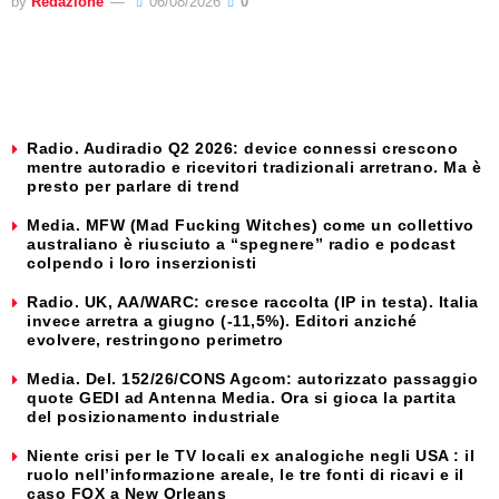
by
Redazione
06/08/2026
0
Radio. Audiradio Q2 2026: device connessi crescono
mentre autoradio e ricevitori tradizionali arretrano. Ma è
presto per parlare di trend
Media. MFW (Mad Fucking Witches) come un collettivo
australiano è riusciuto a “spegnere” radio e podcast
colpendo i loro inserzionisti
Radio. UK, AA/WARC: cresce raccolta (IP in testa). Italia
invece arretra a giugno (-11,5%). Editori anziché
evolvere, restringono perimetro
Media. Del. 152/26/CONS Agcom: autorizzato passaggio
quote GEDI ad Antenna Media. Ora si gioca la partita
del posizionamento industriale
Niente crisi per le TV locali ex analogiche negli USA : il
ruolo nell’informazione areale, le tre fonti di ricavi e il
caso FOX a New Orleans