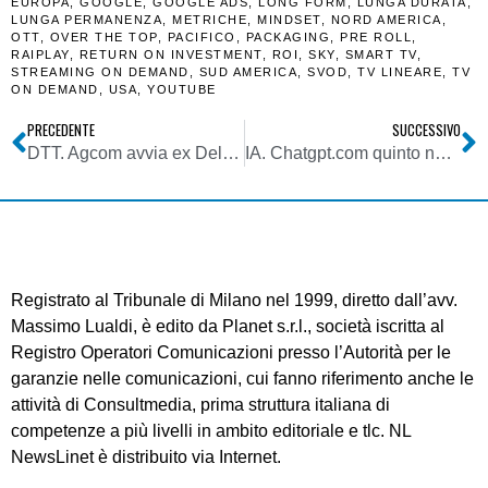
EUROPA
,
GOOGLE
,
GOOGLE ADS
,
LONG FORM
,
LUNGA DURATA
,
LUNGA PERMANENZA
,
METRICHE
,
MINDSET
,
NORD AMERICA
,
OTT
,
OVER THE TOP
,
PACIFICO
,
PACKAGING
,
PRE ROLL
,
RAIPLAY
,
RETURN ON INVESTMENT
,
ROI
,
SKY
,
SMART TV
,
STREAMING ON DEMAND
,
SUD AMERICA
,
SVOD
,
TV LINEARE
,
TV
ON DEMAND
,
USA
,
YOUTUBE
PRECEDENTE
SUCCESSIVO
DTT. Agcom avvia ex Del. 138/25/CONS indagine conoscitiva su impiego della HBBTV codificando i termini jump, call to action e multirisoluzione
IA. Chatgpt.com quinto nella classifica dei siti più consultati al mondo, ormai una vera minaccia esistenziale per l’editoria online
Registrato al Tribunale di Milano nel 1999, diretto dall’avv.
Massimo Lualdi, è edito da Planet s.r.l., società iscritta al
Registro Operatori Comunicazioni presso l’Autorità per le
garanzie nelle comunicazioni, cui fanno riferimento anche le
attività di Consultmedia, prima struttura italiana di
competenze a più livelli in ambito editoriale e tlc. NL
NewsLinet è distribuito via Internet.