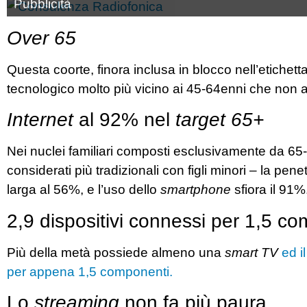
Pubblicità
Over 65
Questa coorte, finora inclusa in blocco nell’etichett
tecnologico molto più vicino ai 45-64enni che non ag
Internet
al 92% nel
target 65+
Nei nuclei familiari composti esclusivamente da 65-7
considerati più tradizionali con figli minori – la pen
larga al 56%, e l’uso dello
smartphone
sfiora il 91%
2,9 dispositivi connessi per 1,5 c
Più della metà possiede almeno una
smart TV
ed i
per appena 1,5 componenti.
Lo
streaming
non fa più paura