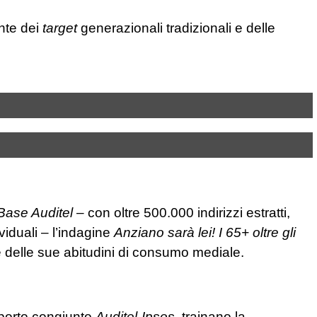
nte dei
target
generazionali tradizionali e delle
Base Auditel
– con oltre 500.000 indirizzi estratti,
viduali – l’indagine
Anziano sarà lei! I 65+ oltre gli
e delle sue abitudini di consumo mediale.
porto congiunto
Auditel-Ipsos,
trainano la