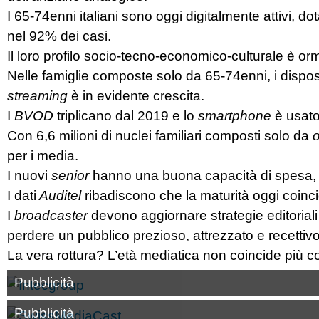
I 65-74enni italiani sono oggi digitalmente attivi, dot
nel 92% dei casi.
Il loro profilo socio-tecno-economico-culturale è or
Nelle famiglie composte solo da 65-74enni, i dispo
streaming
è in evidente crescita.
I
BVOD
triplicano dal 2019 e lo
smartphone
è usato
Con 6,6 milioni di nuclei familiari composti solo da
per i media.
I nuovi
senior
hanno una buona capacità di spesa, 
I dati
Auditel
ribadiscono che la maturità oggi coinc
I
broadcaster
devono aggiornare strategie editoriali 
perdere un pubblico prezioso, attrezzato e recettivo
La vera rottura? L’età mediatica non coincide più c
Pubblicità
Pubblicità