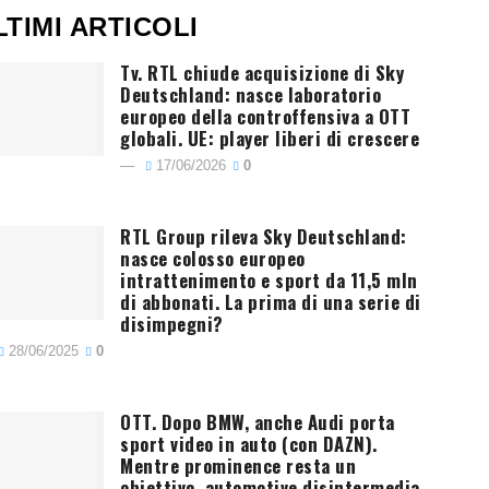
LTIMI ARTICOLI
Tv. RTL chiude acquisizione di Sky
Deutschland: nasce laboratorio
europeo della controffensiva a OTT
globali. UE: player liberi di crescere
17/06/2026
0
RTL Group rileva Sky Deutschland:
nasce colosso europeo
intrattenimento e sport da 11,5 mln
di abbonati. La prima di una serie di
disimpegni?
28/06/2025
0
OTT. Dopo BMW, anche Audi porta
sport video in auto (con DAZN).
Mentre prominence resta un
obiettivo, automotive disintermedia