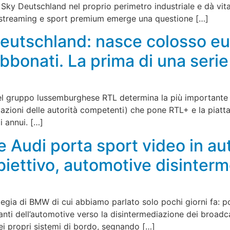
Sky Deutschland nel proprio perimetro industriale e dà vita 
, streaming e sport premium emerge una questione […]
Deutschland: nasce colosso eu
abbonati. La prima di una seri
el gruppo lussemburghese RTL determina la più importante f
vazioni delle autorità competenti) che pone RTL+ e la piat
i annui. […]
Audi porta sport video in au
iettivo, automotive disinterm
egia di BMW di cui abbiamo parlato solo pochi giorni fa: por
anti dell’automotive verso la disintermediazione dei broadc
i propri sistemi di bordo, segnando […]