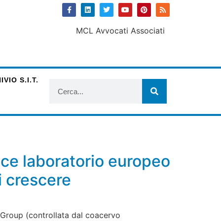
VIO S.I.T.
sce laboratorio europeo
i crescere
L Group (controllata dal coacervo