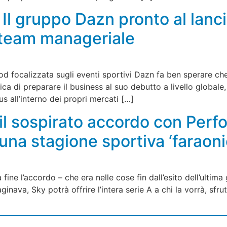
l gruppo Dazn pronto al lanci
el team manageriale
d focalizzata sugli eventi sportivi Dazn fa ben sperare che 
ttica di preparare il business al suo debutto a livello global
cus all’interno dei propri mercati […]
l sospirato accordo con Perfor
 una stagione sportiva ‘faraoni
ine l’accordo – che era nelle cose fin dall’esito dell’ultima g
aginava, Sky potrà offrire l’intera serie A a chi la vorrà, sf