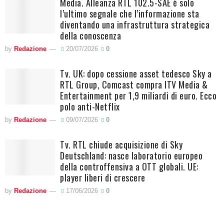
Media. Alleanza RTL 102.5-SAE è solo
l’ultimo segnale che l’informazione sta
diventando una infrastruttura strategica
della conoscenza
by
Redazione
20/07/2026
0
Tv. UK: dopo cessione asset tedesco Sky a
RTL Group, Comcast compra ITV Media &
Entertainment per 1,9 miliardi di euro. Ecco
polo anti-Netflix
by
Redazione
09/07/2026
0
Tv. RTL chiude acquisizione di Sky
Deutschland: nasce laboratorio europeo
della controffensiva a OTT globali. UE:
player liberi di crescere
by
Redazione
17/06/2026
0