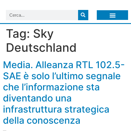
LISTA NEWSLETTER E CIRCOLARI SIT
ARCHIVIO S.I.T.
Tag:
Sky
Deutschland
Media. Alleanza RTL 102.5-
SAE è solo l’ultimo segnale
che l’informazione sta
diventando una
infrastruttura strategica
della conoscenza