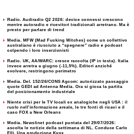
Radio. Audiradio Q2 2026: device connessi crescono
mentre autoradio e ricevitori tradizionali arretrano. Ma è
presto per parlare di trend
Media. MFW (Mad Fucking Witches) come un collettivo
australiano è riusciuto a “spegnere” radio e podcast
colpendo i loro inserzionisti
Radio. UK, AA/WARC: cresce raccolta (IP in testa). Italia
invece arretra a giugno (-11,5%). Editori anziché
evolvere, restringono perimetro
Media. Del. 152/26/CONS Agcom: autorizzato passaggio
quote GEDI ad Antenna Media. Ora si gioca la partita
del posizionamento industriale
Niente crisi per le TV locali ex analogiche negli USA : il
ruolo nell’informazione areale, le tre fonti di ricavi e il
caso FOX a New Orleans
Media. Newslinet podcast puntata del 29/07/2026:
ascolta le notizie della settimana di NL. Conduce Carlo
Elli. Una produzione Kvox