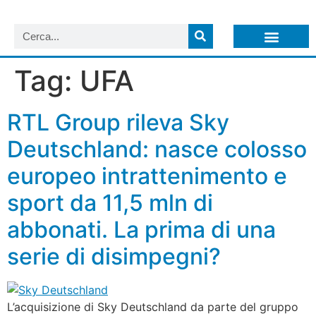
LISTA NEWSLETTER E CIRCOLARI SIT
ARCHIVIO S.I.T.
Tag:
UFA
RTL Group rileva Sky
Deutschland: nasce colosso
europeo intrattenimento e
sport da 11,5 mln di
abbonati. La prima di una
serie di disimpegni?
L’acquisizione di Sky Deutschland da parte del gruppo