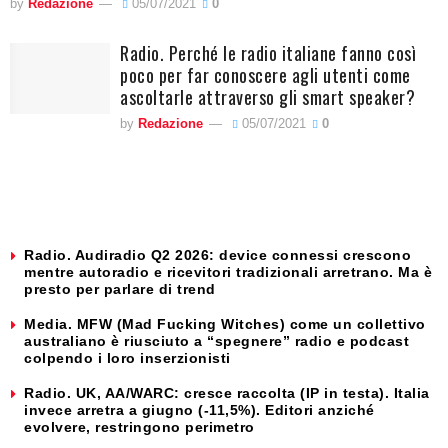
by
Redazione
05/07/2021
0
Radio. Perché le radio italiane fanno così
poco per far conoscere agli utenti come
ascoltarle attraverso gli smart speaker?
by
Redazione
05/07/2021
0
Radio. Audiradio Q2 2026: device connessi crescono
mentre autoradio e ricevitori tradizionali arretrano. Ma è
presto per parlare di trend
Media. MFW (Mad Fucking Witches) come un collettivo
australiano è riusciuto a “spegnere” radio e podcast
colpendo i loro inserzionisti
Radio. UK, AA/WARC: cresce raccolta (IP in testa). Italia
invece arretra a giugno (-11,5%). Editori anziché
evolvere, restringono perimetro