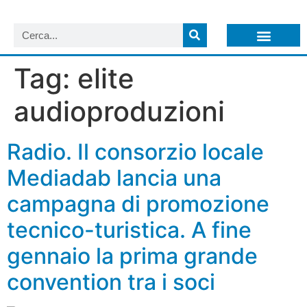
LISTA NEWSLETTER E CIRCOLARI SIT
ARCHIVIO S.I.T.
Tag:
elite
audioproduzioni
Radio. Il consorzio locale
Mediadab lancia una
campagna di promozione
tecnico-turistica. A fine
gennaio la prima grande
convention tra i soci