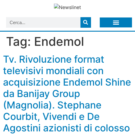
LISTA NEWSLETTER E CIRCOLARI SIT
ARCHIVIO S.I.T.
Tag:
Endemol
Tv. Rivoluzione format
televisivi mondiali con
acquisizione Endemol Shine
da Banijay Group
(Magnolia). Stephane
Courbit, Vivendi e De
Agostini azionisti di colosso