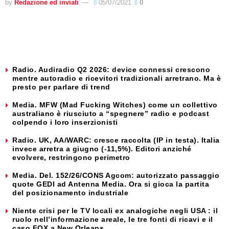
by
Redazione ed inviati
05/07/2021
0
Radio. Audiradio Q2 2026: device connessi crescono
mentre autoradio e ricevitori tradizionali arretrano. Ma è
presto per parlare di trend
Media. MFW (Mad Fucking Witches) come un collettivo
australiano è riusciuto a “spegnere” radio e podcast
colpendo i loro inserzionisti
Radio. UK, AA/WARC: cresce raccolta (IP in testa). Italia
invece arretra a giugno (-11,5%). Editori anziché
evolvere, restringono perimetro
Media. Del. 152/26/CONS Agcom: autorizzato passaggio
quote GEDI ad Antenna Media. Ora si gioca la partita
del posizionamento industriale
Niente crisi per le TV locali ex analogiche negli USA : il
ruolo nell’informazione areale, le tre fonti di ricavi e il
caso FOX a New Orleans