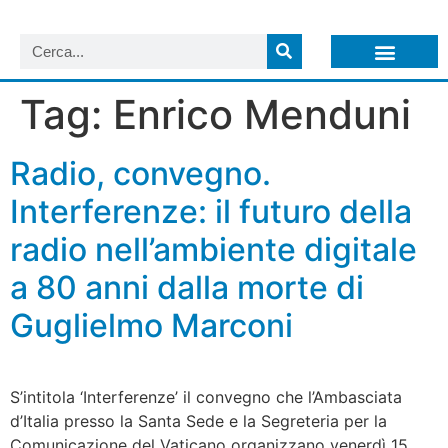
LISTA NEWSLETTER E CIRCOLARI SIT
ARCHIVIO S.I.T.
Tag:
Enrico Menduni
Radio, convegno.
Interferenze: il futuro della
radio nell’ambiente digitale
a 80 anni dalla morte di
Guglielmo Marconi
S’intitola ‘Interferenze’ il convegno che l’Ambasciata
d’Italia presso la Santa Sede e la Segreteria per la
Comunicazione del Vaticano organizzano venerdì 15