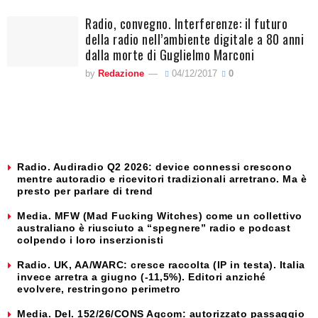
Radio, convegno. Interferenze: il futuro
della radio nell’ambiente digitale a 80 anni
dalla morte di Guglielmo Marconi
by
Redazione
04/12/2017
0
Radio. Audiradio Q2 2026: device connessi crescono
mentre autoradio e ricevitori tradizionali arretrano. Ma è
presto per parlare di trend
Media. MFW (Mad Fucking Witches) come un collettivo
australiano è riusciuto a “spegnere” radio e podcast
colpendo i loro inserzionisti
Radio. UK, AA/WARC: cresce raccolta (IP in testa). Italia
invece arretra a giugno (-11,5%). Editori anziché
evolvere, restringono perimetro
Media. Del. 152/26/CONS Agcom: autorizzato passaggio