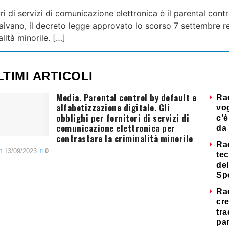
ori di servizi di comunicazione elettronica è il parental con
o Caivano, il decreto legge approvato lo scorso 7 settembre r
lità minorile. […]
LTIMI ARTICOLI
Media. Parental control by default e
Ra
alfabetizzazione digitale. Gli
vog
obblighi per fornitori di servizi di
c’è
comunicazione elettronica per
da 
contrastare la criminalità minorile
Ra
13/09/2023
0
tec
del
Sp
Ra
cre
tra
par