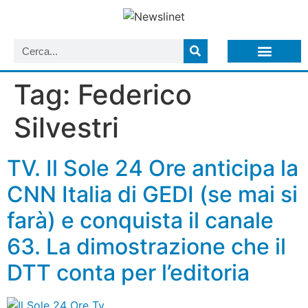
LISTA NEWSLETTER E CIRCOLARI SIT
ARCHIVIO S.I.T.
Tag:
Federico
Silvestri
TV. Il Sole 24 Ore anticipa la
CNN Italia di GEDI (se mai si
farà) e conquista il canale
63. La dimostrazione che il
DTT conta per l’editoria