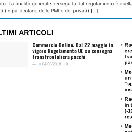
to. La finalità generale perseguita dal regolamento è quell
i (in particolare, delle PMI e dei privati) […]
LTIMI ARTICOLI
Commercio Online. Dal 22 maggio in
Ra
vigore Regolamento UE su consegna
cre
transfrontaliera pacchi
tra
par
04/06/2018
0
Me
un 
“s
ins
Ra
in 
(-1
re
Me