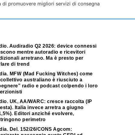
a di promuovere migliori servizi di consegna
dio. Audiradio Q2 2026: device connessi
scono mentre autoradio e ricevitori
dizionali arretrano. Ma è presto per
lare di trend
dia. MFW (Mad Fucking Witches) come
collettivo australiano è riusciuto a
pegnere” radio e podcast colpendo i loro
erzionisti
dio. UK, AA/WARC: cresce raccolta (IP
testa). Italia invece arretra a giugno
1,5%). Editori anziché evolvere,
stringono perimetro
dia. Del. 152/26/CONS Agcom: