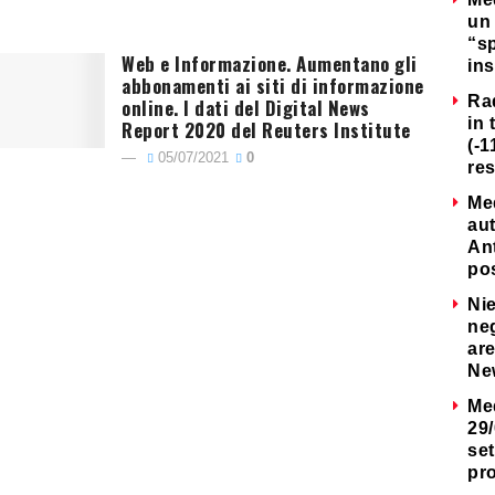
un 
“s
Web e Informazione. Aumentano gli
ins
abbonamenti ai siti di informazione
Ra
online. I dati del Digital News
in 
Report 2020 del Reuters Institute
(-1
05/07/2021
0
re
Me
au
Ant
po
Nie
neg
are
Ne
Me
29/
set
pr