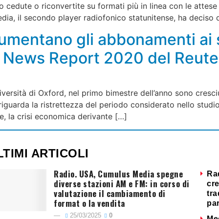
no cedute o riconvertite su formati più in linea con le attes
a, il secondo player radiofonico statunitense, ha deciso 
mentano gli abbonamenti ai s
tal News Report 2020 del Reute
iversità di Oxford, nel primo bimestre dell’anno sono cresciut
guarda la ristrettezza del periodo considerato nello studio
e, la crisi economica derivante […]
LTIMI ARTICOLI
Radio. USA, Cumulus Media spegne
Ra
diverse stazioni AM e FM: in corso di
cre
valutazione il cambiamento di
tra
format o la vendita
par
25/03/2025
0
Me