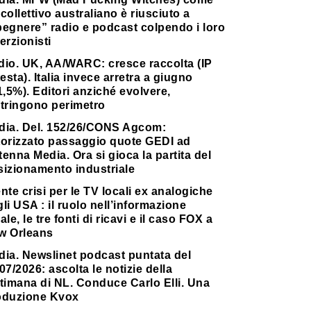
collettivo australiano è riusciuto a
pegnere” radio e podcast colpendo i loro
erzionisti
dio. UK, AA/WARC: cresce raccolta (IP
testa). Italia invece arretra a giugno
1,5%). Editori anziché evolvere,
stringono perimetro
dia. Del. 152/26/CONS Agcom:
torizzato passaggio quote GEDI ad
enna Media. Ora si gioca la partita del
sizionamento industriale
nte crisi per le TV locali ex analogiche
li USA : il ruolo nell’informazione
ale, le tre fonti di ricavi e il caso FOX a
w Orleans
dia. Newslinet podcast puntata del
07/2026: ascolta le notizie della
timana di NL. Conduce Carlo Elli. Una
oduzione Kvox