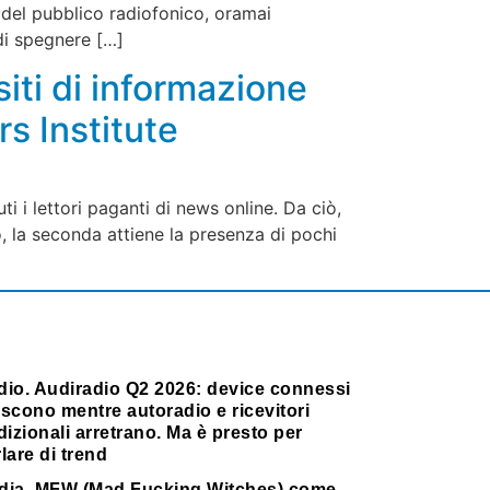
e del pubblico radiofonico, oramai
di spegnere […]
iti di informazione
rs Institute
i i lettori paganti di news online. Da ciò,
, la seconda attiene la presenza di pochi
dio. Audiradio Q2 2026: device connessi
scono mentre autoradio e ricevitori
dizionali arretrano. Ma è presto per
lare di trend
dia. MFW (Mad Fucking Witches) come