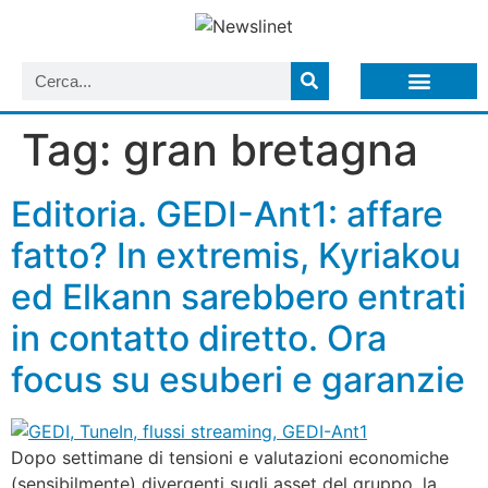
LISTA NEWSLETTER E CIRCOLARI SIT
ARCHIVIO S.I.T.
Tag:
gran bretagna
Editoria. GEDI-Ant1: affare
fatto? In extremis, Kyriakou
ed Elkann sarebbero entrati
in contatto diretto. Ora
focus su esuberi e garanzie
Dopo settimane di tensioni e valutazioni economiche
(sensibilmente) divergenti sugli asset del gruppo, la