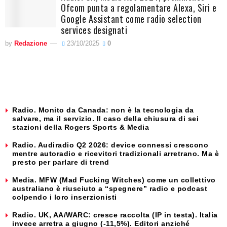
Ofcom punta a regolamentare Alexa, Siri e
Google Assistant come radio selection
services designati
by
Redazione
23/10/2025
0
Radio. Monito da Canada: non è la tecnologia da
salvare, ma il servizio. Il caso della chiusura di sei
stazioni della Rogers Sports & Media
Radio. Audiradio Q2 2026: device connessi crescono
mentre autoradio e ricevitori tradizionali arretrano. Ma è
presto per parlare di trend
Media. MFW (Mad Fucking Witches) come un collettivo
australiano è riusciuto a “spegnere” radio e podcast
colpendo i loro inserzionisti
Radio. UK, AA/WARC: cresce raccolta (IP in testa). Italia
invece arretra a giugno (-11,5%). Editori anziché