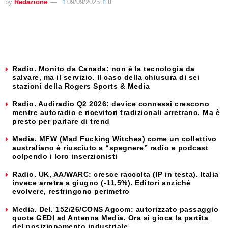
by
Redazione
09/09/2025
0
Radio. Monito da Canada: non è la tecnologia da
salvare, ma il servizio. Il caso della chiusura di sei
stazioni della Rogers Sports & Media
Radio. Audiradio Q2 2026: device connessi crescono
mentre autoradio e ricevitori tradizionali arretrano. Ma è
presto per parlare di trend
Media. MFW (Mad Fucking Witches) come un collettivo
australiano è riusciuto a “spegnere” radio e podcast
colpendo i loro inserzionisti
Radio. UK, AA/WARC: cresce raccolta (IP in testa). Italia
invece arretra a giugno (-11,5%). Editori anziché
evolvere, restringono perimetro
Media. Del. 152/26/CONS Agcom: autorizzato passaggio
quote GEDI ad Antenna Media. Ora si gioca la partita
del posizionamento industriale