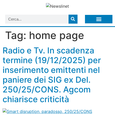
LISTA NEWSLETTER E CIRCOLARI SIT
ARCHIVIO S.I.T.
Tag:
home page
Radio e Tv. In scadenza
termine (19/12/2025) per
inserimento emittenti nel
paniere dei SIG ex Del.
250/25/CONS. Agcom
chiarisce criticità