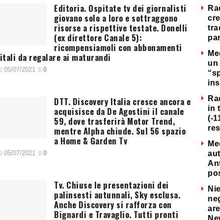
Editoria. Ospitate tv dei giornalisti
Ra
giovano solo a loro e sottraggono
cre
risorse a rispettive testate. Donelli
tra
(ex direttore Canale 5):
par
ricompensiamoli con abbonamenti
Me
itali da regalare ai maturandi
un 
05/07/2021
0
“s
ins
Ra
DTT. Discovery Italia cresce ancora e
in 
acquisisce da De Agostini il canale
(-1
59, dove trasferirà Motor Trend,
re
mentre Alpha chiude. Sul 56 spazio
a Home & Garden Tv
Me
05/07/2021
0
au
Ant
po
Tv. Chiuse le presentazioni dei
Nie
palinsesti autunnali, Sky esclusa.
neg
Anche Discovery si rafforza con
are
Bignardi e Travaglio. Tutti pronti
Ne