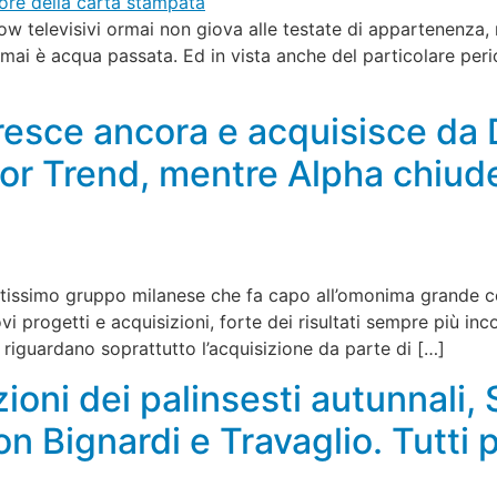
how televisivi ormai non giova alle testate di appartenenza, n
rmai è acqua passata. Ed in vista anche del particolare period
resce ancora e acquisisce da D
tor Trend, mentre Alpha chiude
nciatissimo gruppo milanese che fa capo all’omonima grande c
ovi progetti e acquisizioni, forte dei risultati sempre più i
e riguardano soprattutto l’acquisizione da parte di […]
ioni dei palinsesti autunnali,
on Bignardi e Travaglio. Tutti 