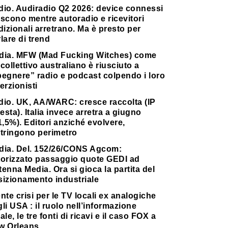
dio. Audiradio Q2 2026: device connessi
scono mentre autoradio e ricevitori
dizionali arretrano. Ma è presto per
lare di trend
dia. MFW (Mad Fucking Witches) come
collettivo australiano è riusciuto a
pegnere” radio e podcast colpendo i loro
erzionisti
dio. UK, AA/WARC: cresce raccolta (IP
testa). Italia invece arretra a giugno
1,5%). Editori anziché evolvere,
stringono perimetro
dia. Del. 152/26/CONS Agcom:
torizzato passaggio quote GEDI ad
enna Media. Ora si gioca la partita del
sizionamento industriale
nte crisi per le TV locali ex analogiche
li USA : il ruolo nell’informazione
ale, le tre fonti di ricavi e il caso FOX a
w Orleans