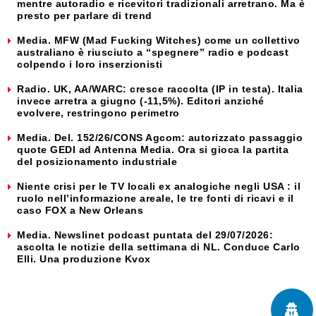
mentre autoradio e ricevitori tradizionali arretrano. Ma è
presto per parlare di trend
Media. MFW (Mad Fucking Witches) come un collettivo
australiano è riusciuto a “spegnere” radio e podcast
colpendo i loro inserzionisti
Radio. UK, AA/WARC: cresce raccolta (IP in testa). Italia
invece arretra a giugno (-11,5%). Editori anziché
evolvere, restringono perimetro
Media. Del. 152/26/CONS Agcom: autorizzato passaggio
quote GEDI ad Antenna Media. Ora si gioca la partita
del posizionamento industriale
Niente crisi per le TV locali ex analogiche negli USA : il
ruolo nell’informazione areale, le tre fonti di ricavi e il
caso FOX a New Orleans
Media. Newslinet podcast puntata del 29/07/2026:
ascolta le notizie della settimana di NL. Conduce Carlo
Elli. Una produzione Kvox