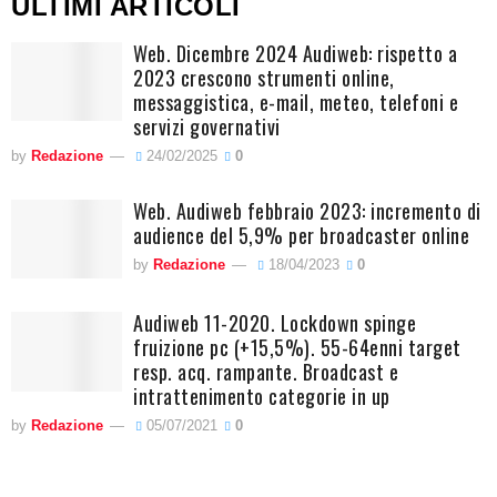
ULTIMI ARTICOLI
Web. Dicembre 2024 Audiweb: rispetto a
2023 crescono strumenti online,
messaggistica, e-mail, meteo, telefoni e
servizi governativi
by
Redazione
24/02/2025
0
Web. Audiweb febbraio 2023: incremento di
audience del 5,9% per broadcaster online
by
Redazione
18/04/2023
0
Audiweb 11-2020. Lockdown spinge
fruizione pc (+15,5%). 55-64enni target
resp. acq. rampante. Broadcast e
intrattenimento categorie in up
by
Redazione
05/07/2021
0