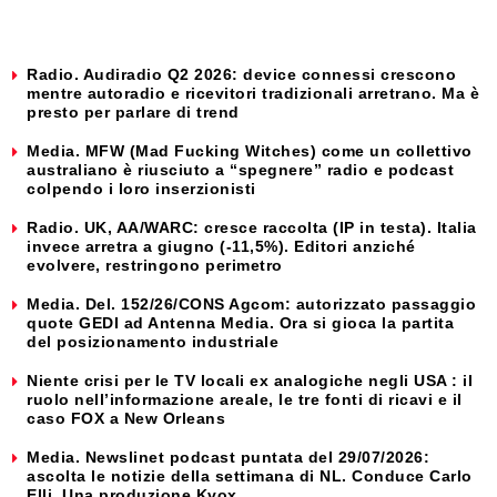
Radio. Audiradio Q2 2026: device connessi crescono
mentre autoradio e ricevitori tradizionali arretrano. Ma è
presto per parlare di trend
Media. MFW (Mad Fucking Witches) come un collettivo
australiano è riusciuto a “spegnere” radio e podcast
colpendo i loro inserzionisti
Radio. UK, AA/WARC: cresce raccolta (IP in testa). Italia
invece arretra a giugno (-11,5%). Editori anziché
evolvere, restringono perimetro
Media. Del. 152/26/CONS Agcom: autorizzato passaggio
quote GEDI ad Antenna Media. Ora si gioca la partita
del posizionamento industriale
Niente crisi per le TV locali ex analogiche negli USA : il
ruolo nell’informazione areale, le tre fonti di ricavi e il
caso FOX a New Orleans
Media. Newslinet podcast puntata del 29/07/2026:
ascolta le notizie della settimana di NL. Conduce Carlo
Elli. Una produzione Kvox