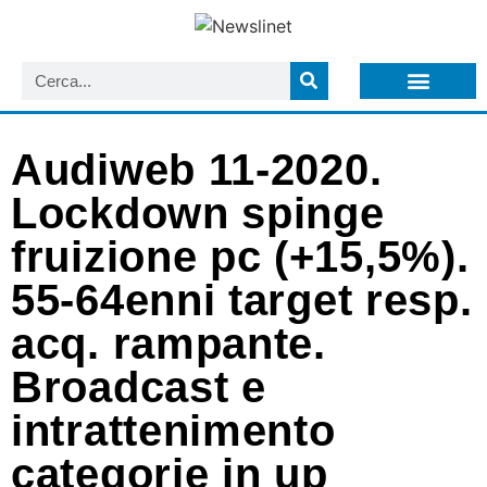
LISTA NEWSLETTER E CIRCOLARI SIT
ARCHIVIO S.I.T.
Audiweb 11-2020.
Lockdown spinge
fruizione pc (+15,5%).
55-64enni target resp.
acq. rampante.
Broadcast e
intrattenimento
categorie in up