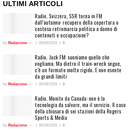
ULTIMI ARTICOLI
Radio. Svizzera, SSR torna in FM
dall’autunno: recupero della copertura o
costosa retromarcia politica a danno di
contenuti e occupazione?
by
Redazione
06/08/2026
0
Radio. Jack FM: suoniamo quello che
vogliamo. Ma dietro il train-wreck segue,
c’è un formato molto rigido. E non esente
da grandi limiti
by
Redazione
06/08/2026
0
Radio. Monito da Canada: non è la
tecnologia da salvare, ma il servizio. Il caso
della chiusura di sei stazioni della Rogers
Sports & Media
by
Redazione
06/08/2026
0