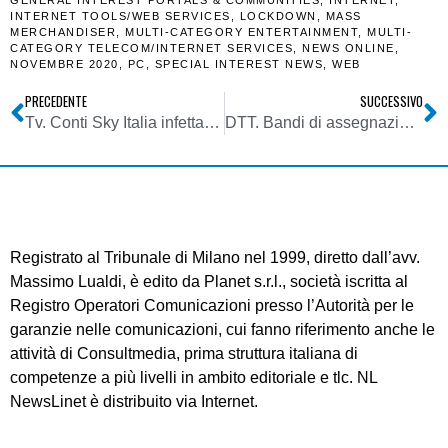
GENERAL INTEREST PORTALS & COMMUNITIES
,
INTERNET
,
INTERNET TOOLS/WEB SERVICES
,
LOCKDOWN
,
MASS
MERCHANDISER
,
MULTI-CATEGORY ENTERTAINMENT
,
MULTI-
CATEGORY TELECOM/INTERNET SERVICES
,
NEWS ONLINE
,
NOVEMBRE 2020
,
PC
,
SPECIAL INTEREST NEWS
,
WEB
PRECEDENTE
SUCCESSIVO
Tv. Conti Sky Italia infettati dal Covid-19. Male ascolti e raccolta per free to air TV8
DTT. Bandi di assegnazione diritti d’uso ex LL. 205/2017 e 145/2018, chiesto il differimento della scadenza di 30 giorni
Registrato al Tribunale di Milano nel 1999, diretto dall’avv.
Massimo Lualdi, è edito da Planet s.r.l., società iscritta al
Registro Operatori Comunicazioni presso l’Autorità per le
garanzie nelle comunicazioni, cui fanno riferimento anche le
attività di Consultmedia, prima struttura italiana di
competenze a più livelli in ambito editoriale e tlc. NL
NewsLinet è distribuito via Internet.