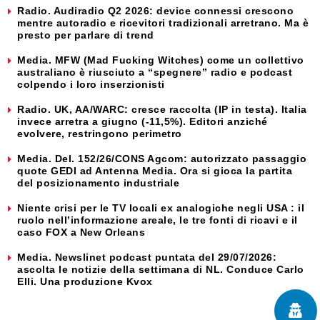
Radio. Audiradio Q2 2026: device connessi crescono
mentre autoradio e ricevitori tradizionali arretrano. Ma è
presto per parlare di trend
Media. MFW (Mad Fucking Witches) come un collettivo
australiano è riusciuto a “spegnere” radio e podcast
colpendo i loro inserzionisti
Radio. UK, AA/WARC: cresce raccolta (IP in testa). Italia
invece arretra a giugno (-11,5%). Editori anziché
evolvere, restringono perimetro
Media. Del. 152/26/CONS Agcom: autorizzato passaggio
quote GEDI ad Antenna Media. Ora si gioca la partita
del posizionamento industriale
Niente crisi per le TV locali ex analogiche negli USA : il
ruolo nell’informazione areale, le tre fonti di ricavi e il
caso FOX a New Orleans
Media. Newslinet podcast puntata del 29/07/2026:
ascolta le notizie della settimana di NL. Conduce Carlo
Elli. Una produzione Kvox