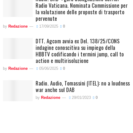
Radio Vaticana. Nominata Commissione per
la valutazione delle proposte di trasporto
pervenute
by
Redazione
17/09/2025
0
DTT. Agcom avvia ex Del. 138/25/CONS
indagine conoscitiva su impiego della
HBBTV codificando i termini jump, call to
action e multirisoluzione
by
Redazione
05/06/2025
0
Radio. Audio, Tomassini (ITEL): no a loudness
war anche sul DAB
by
Redazione
29/01/2023
0