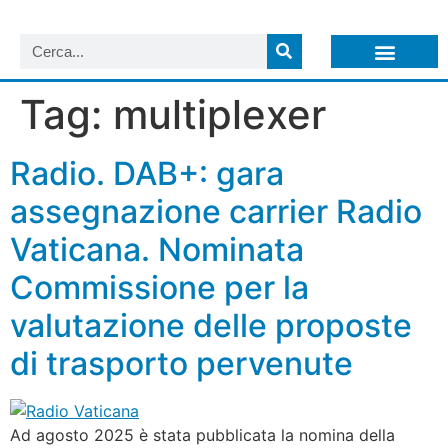
LISTA NEWSLETTER E CIRCOLARI SIT
ARCHIVIO S.I.T.
Tag:
multiplexer
Radio. DAB+: gara
assegnazione carrier Radio
Vaticana. Nominata
Commissione per la
valutazione delle proposte
di trasporto pervenute
Ad agosto 2025 è stata pubblicata la nomina della