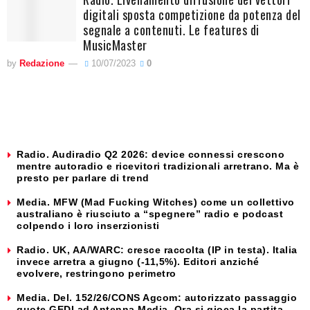
digitali sposta competizione da potenza del
segnale a contenuti. Le features di
MusicMaster
by
Redazione
10/07/2023
0
Radio. Audiradio Q2 2026: device connessi crescono
mentre autoradio e ricevitori tradizionali arretrano. Ma è
presto per parlare di trend
Media. MFW (Mad Fucking Witches) come un collettivo
australiano è riusciuto a “spegnere” radio e podcast
colpendo i loro inserzionisti
Radio. UK, AA/WARC: cresce raccolta (IP in testa). Italia
invece arretra a giugno (-11,5%). Editori anziché
evolvere, restringono perimetro
Media. Del. 152/26/CONS Agcom: autorizzato passaggio
quote GEDI ad Antenna Media. Ora si gioca la partita