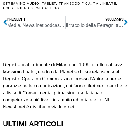
STREAMING AUDIO
,
TABLET
,
TRANSCODIFICA
,
TV LINEARE
,
USER FRIENDLY
,
WECASTING
PRECEDENTE
SUCCESSIVO
Media. Newslinet podcast puntata del 24/07/2024: ascolta le notizie della settimana di NL. Conducono Carlo Elli e Laura Badiini. By Kvox
Il tracollo della Ferragni trascina tutti gli influencer: terminata la stagione? Chi vive di comunicazione deve conoscere prima le regole
Registrato al Tribunale di Milano nel 1999, diretto dall’avv.
Massimo Lualdi, è edito da Planet s.r.l., società iscritta al
Registro Operatori Comunicazioni presso l’Autorità per le
garanzie nelle comunicazioni, cui fanno riferimento anche le
attività di Consultmedia, prima struttura italiana di
competenze a più livelli in ambito editoriale e tlc. NL
NewsLinet è distribuito via Internet.
ULTIMI ARTICOLI