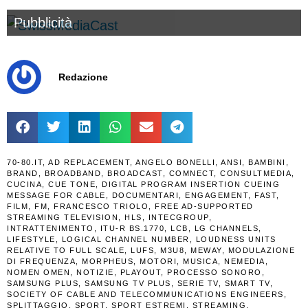
Pubblicità
Redazione
70-80.IT
,
AD REPLACEMENT
,
ANGELO BONELLI
,
ANSI
,
BAMBINI
,
BRAND
,
BROADBAND
,
BROADCAST
,
COMNECT
,
CONSULTMEDIA
,
CUCINA
,
CUE TONE
,
DIGITAL PROGRAM INSERTION CUEING
MESSAGE FOR CABLE
,
DOCUMENTARI
,
ENGAGEMENT
,
FAST
,
FILM
,
FM
,
FRANCESCO TRIOLO
,
FREE AD-SUPPORTED
STREAMING TELEVISION
,
HLS
,
INTECGROUP
,
INTRATTENIMENTO
,
ITU-R BS.1770
,
LCB
,
LG CHANNELS
,
LIFESTYLE
,
LOGICAL CHANNEL NUMBER
,
LOUDNESS UNITS
RELATIVE TO FULL SCALE
,
LUFS
,
M3U8
,
MEWAY
,
MODULAZIONE
DI FREQUENZA
,
MORPHEUS
,
MOTORI
,
MUSICA
,
NEMEDIA
,
NOMEN OMEN
,
NOTIZIE
,
PLAYOUT
,
PROCESSO SONORO
,
SAMSUNG PLUS
,
SAMSUNG TV PLUS
,
SERIE TV
,
SMART TV
,
SOCIETY OF CABLE AND TELECOMMUNICATIONS ENGINEERS
,
SPLITTAGGIO
,
SPORT
,
SPORT ESTREMI
,
STREAMING
,