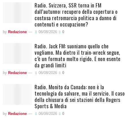
Radio. Svizzera, SSR torna in FM
dall’autunno: recupero della copertura o
costosa retromarcia politica a danno di
contenuti e occupazione?
by
Redazione
06/08/2026
0
Radio. Jack FM: suoniamo quello che
vogliamo. Ma dietro il train-wreck segue,
c’è un formato molto rigido. E non esente
da grandi limiti
by
Redazione
06/08/2026
0
Radio. Monito da Canada: non è la
tecnologia da salvare, ma il servizio. Il caso
della chiusura di sei stazioni della Rogers
Sports & Media
by
Redazione
06/08/2026
0