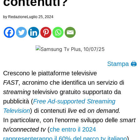
contenuti?
by
Redazione
Luglio 25, 2024
Stampa 🖨
Crescono le piattaforme televisive
FAST
, acronimo che identifica un servizio di
streaming
televisivo gratuito supportato da
pubblicità (
Free Ad-supported Streaming
Television
) di contenuti
live
ed
on demand.
In particolare, con l’enorme sviluppo delle
smart
tv/connected tv
(
che entro il 2024
rappresenteranno il 60% del parco tv italiano
),