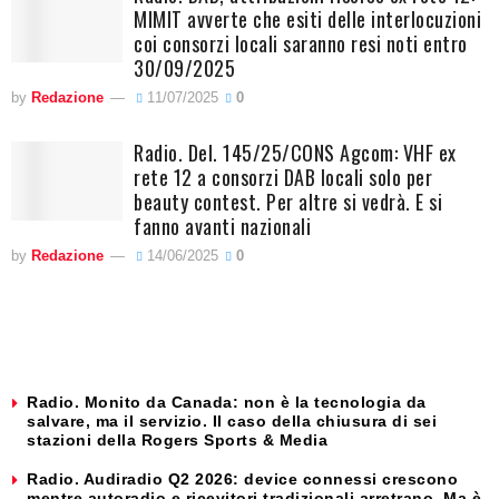
MIMIT avverte che esiti delle interlocuzioni
coi consorzi locali saranno resi noti entro
30/09/2025
by
Redazione
11/07/2025
0
Radio. Del. 145/25/CONS Agcom: VHF ex
rete 12 a consorzi DAB locali solo per
beauty contest. Per altre si vedrà. E si
fanno avanti nazionali
by
Redazione
14/06/2025
0
Radio. Monito da Canada: non è la tecnologia da
salvare, ma il servizio. Il caso della chiusura di sei
stazioni della Rogers Sports & Media
Radio. Audiradio Q2 2026: device connessi crescono
mentre autoradio e ricevitori tradizionali arretrano. Ma è