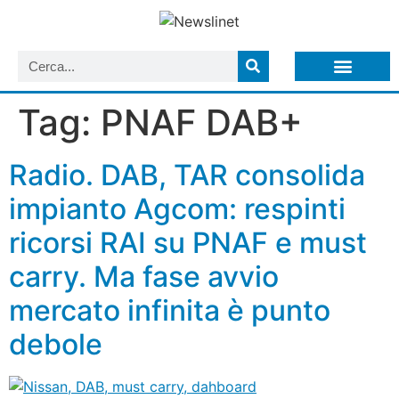
LISTA NEWSLETTER E CIRCOLARI SIT
ARCHIVIO S.I.T.
Tag:
PNAF DAB+
Radio. DAB, TAR consolida
impianto Agcom: respinti
ricorsi RAI su PNAF e must
carry. Ma fase avvio
mercato infinita è punto
debole