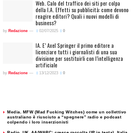
Web. Calo del traffico dei siti per colpa
della I.A. Effetti su pubblicità: come devono
reagire editori? Quali i nuovi modelli di
business?
by
Redazione
02/07/2025
0
IA. E’ Axel Springer il primo editore a
licenziare tutti i giornalisti di una sua
divisione per sostituirli con l’intelligenza
artificiale
by
Redazione
13/12/2023
0
Media. MFW (Mad Fucking Witches) come un collettivo
australiano è riusciuto a “spegnere” radio e podcast
colpendo i loro inserzionisti
Radio. UK, AA/WARC: cresce raccolta (IP in testa). Italia