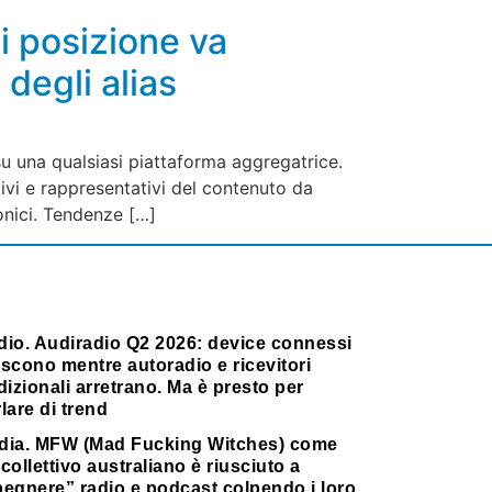
di posizione va
degli alias
 su una qualsiasi piattaforma aggregatrice.
ivi e rappresentativi del contenuto da
onici. Tendenze […]
dio. Audiradio Q2 2026: device connessi
scono mentre autoradio e ricevitori
dizionali arretrano. Ma è presto per
lare di trend
dia. MFW (Mad Fucking Witches) come
collettivo australiano è riusciuto a
pegnere” radio e podcast colpendo i loro