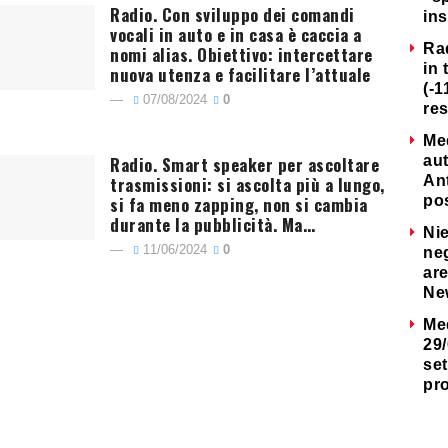
Radio. Con sviluppo dei comandi
ins
vocali in auto e in casa è caccia a
Ra
nomi alias. Obiettivo: intercettare
in 
nuova utenza e facilitare l’attuale
(-1
07/08/2024
0
re
Me
Radio. Smart speaker per ascoltare
au
trasmissioni: si ascolta più a lungo,
Ant
si fa meno zapping, non si cambia
po
durante la pubblicità. Ma…
Nie
11/06/2024
0
neg
are
Ne
Me
29/
set
pr