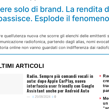
ere solo di brand. La rendita 
ppassisce. Esplode il fenomeno 
are quell’utenza nuova che scorre gli elenchi delle emittenti
comunicazione radiofonica, partendo dagli alias, nomi evocat
itoria online non vanno guardati con indifferenza dai radiof
LTIMI ARTICOLI
Radio. Sempre più comandi vocali in
Ra
auto: dopo Apple CarPlay, nuova
cre
interfaccia user friendly con Google
tra
Assistant anche per Android Auto
par
25/08/2024
0
Me
un 
“s