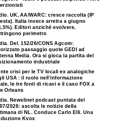
erzionisti
dio. UK, AA/WARC: cresce raccolta (IP
testa). Italia invece arretra a giugno
1,5%). Editori anziché evolvere,
stringono perimetro
dia. Del. 152/26/CONS Agcom:
torizzato passaggio quote GEDI ad
enna Media. Ora si gioca la partita del
sizionamento industriale
nte crisi per le TV locali ex analogiche
li USA : il ruolo nell’informazione
ale, le tre fonti di ricavi e il caso FOX a
w Orleans
dia. Newslinet podcast puntata del
07/2026: ascolta le notizie della
timana di NL. Conduce Carlo Elli. Una
oduzione Kvox