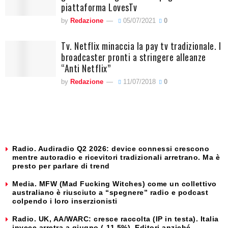
piattaforma LovesTv
by
Redazione
05/07/2021
0
Tv. Netflix minaccia la pay tv tradizionale. I
broadcaster pronti a stringere alleanze
“Anti Netflix”
by
Redazione
11/07/2018
0
Radio. Audiradio Q2 2026: device connessi crescono
mentre autoradio e ricevitori tradizionali arretrano. Ma è
presto per parlare di trend
Media. MFW (Mad Fucking Witches) come un collettivo
australiano è riusciuto a “spegnere” radio e podcast
colpendo i loro inserzionisti
Radio. UK, AA/WARC: cresce raccolta (IP in testa). Italia
invece arretra a giugno (-11,5%). Editori anziché