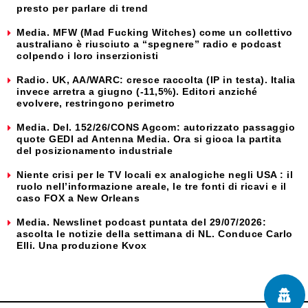
presto per parlare di trend
Media. MFW (Mad Fucking Witches) come un collettivo
australiano è riusciuto a “spegnere” radio e podcast
colpendo i loro inserzionisti
Radio. UK, AA/WARC: cresce raccolta (IP in testa). Italia
invece arretra a giugno (-11,5%). Editori anziché
evolvere, restringono perimetro
Media. Del. 152/26/CONS Agcom: autorizzato passaggio
quote GEDI ad Antenna Media. Ora si gioca la partita
del posizionamento industriale
Niente crisi per le TV locali ex analogiche negli USA : il
ruolo nell’informazione areale, le tre fonti di ricavi e il
caso FOX a New Orleans
Media. Newslinet podcast puntata del 29/07/2026:
ascolta le notizie della settimana di NL. Conduce Carlo
Elli. Una produzione Kvox