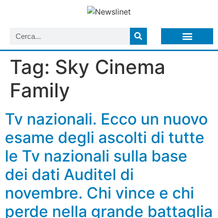
LISTA NEWSLETTER E CIRCOLARI SIT
ARCHIVIO S.I.T.
Tag:
Sky Cinema
Family
Tv nazionali. Ecco un nuovo
esame degli ascolti di tutte
le Tv nazionali sulla base
dei dati Auditel di
novembre. Chi vince e chi
perde nella grande battaglia