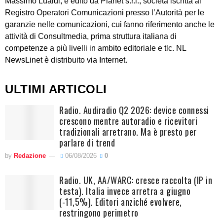
Massimo Lualdi, è edito da Planet s.r.l., società iscritta al
Registro Operatori Comunicazioni presso l’Autorità per le
garanzie nelle comunicazioni, cui fanno riferimento anche le
attività di Consultmedia, prima struttura italiana di
competenze a più livelli in ambito editoriale e tlc. NL
NewsLinet è distribuito via Internet.
ULTIMI ARTICOLI
Radio. Audiradio Q2 2026: device connessi
crescono mentre autoradio e ricevitori
tradizionali arretrano. Ma è presto per
parlare di trend
by
Redazione
06/08/2026
0
Radio. UK, AA/WARC: cresce raccolta (IP in
testa). Italia invece arretra a giugno
(-11,5%). Editori anziché evolvere,
restringono perimetro