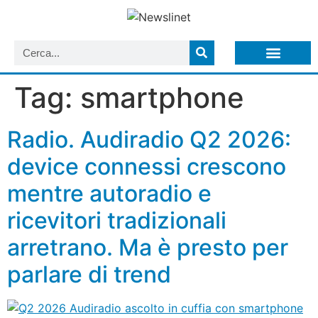
LISTA NEWSLETTER E CIRCOLARI SIT
ARCHIVIO S.I.T.
Tag:
smartphone
Radio. Audiradio Q2 2026:
device connessi crescono
mentre autoradio e
ricevitori tradizionali
arretrano. Ma è presto per
parlare di trend