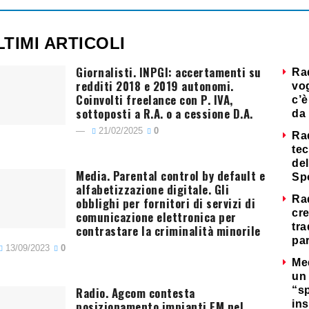
LTIMI ARTICOLI
Giornalisti. INPGI: accertamenti su
Ra
redditi 2018 e 2019 autonomi.
vog
Coinvolti freelance con P. IVA,
c’è
sottoposti a R.A. o a cessione D.A.
da 
21/02/2025
0
Ra
tec
del
Media. Parental control by default e
Sp
alfabetizzazione digitale. Gli
Ra
obblighi per fornitori di servizi di
cre
comunicazione elettronica per
tra
contrastare la criminalità minorile
par
13/09/2023
0
Me
un 
Radio. Agcom contesta
“s
posizionamento impianti FM nel
ins