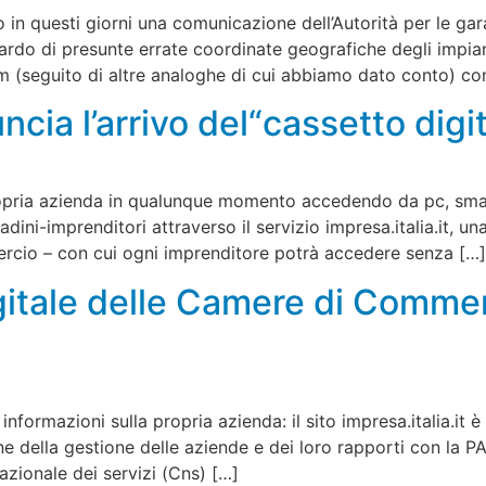
in questi giorni una comunicazione dell’Autorità per le gar
rdo di presunte errate coordinate geografiche degli impian
gcom (seguito di altre analoghe di cui abbiamo dato conto) c
cia l’arrivo del“cassetto digit
propria azienda in qualunque momento accedendo da pc, smar
adini-imprenditori attraverso il servizio impresa.italia.it, u
cio – con cui ogni imprenditore potrà accedere senza […]
igitale delle Camere di Commer
 informazioni sulla propria azienda: il sito impresa.italia.it
ne della gestione delle aziende e dei loro rapporti con la P
nazionale dei servizi (Cns) […]