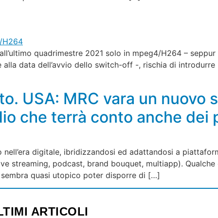
dall’ultimo quadrimestre 2021 solo in mpeg4/H264 – seppur in
la data dell’avvio dello switch-off -, rischia di introdurre
olto. USA: MRC vara un nuovo 
dio che terrà conto anche dei
 nell’era digitale, ibridizzandosi ed adattandosi a piattafor
live streaming, podcast, brand bouquet, multiapp). Qualche di
, sembra quasi utopico poter disporre di […]
LTIMI ARTICOLI