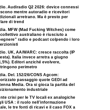
dio. Audiradio Q2 2026: device connessi
scono mentre autoradio e ricevitori
dizionali arretrano. Ma è presto per
lare di trend
dia. MFW (Mad Fucking Witches) come
collettivo australiano è riusciuto a
pegnere” radio e podcast colpendo i loro
erzionisti
dio. UK, AA/WARC: cresce raccolta (IP
testa). Italia invece arretra a giugno
1,5%). Editori anziché evolvere,
stringono perimetro
dia. Del. 152/26/CONS Agcom:
torizzato passaggio quote GEDI ad
enna Media. Ora si gioca la partita del
sizionamento industriale
nte crisi per le TV locali ex analogiche
li USA : il ruolo nell’informazione
ale, le tre fonti di ricavi e il caso FOX a