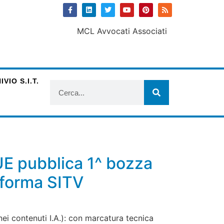
VIO S.I.T.
 UE pubblica 1^ bozza
aforma SITV
i contenuti I.A.): con marcatura tecnica