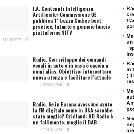
I.A. Contenuti Intelligenza
Ra
Artificiale: Commissione UE
cre
pubblica 1^ bozza Codice best
tra
practice. Intanto a gennaio lancio
par
piattaforma SITV
Me
31/12/2025
0
un 
“s
ins
Radio. Con sviluppo dei comandi
Ra
vocali in auto e in casa è caccia a
in 
nomi alias. Obiettivo: intercettare
(-1
nuova utenza e facilitare l’attuale
re
07/08/2024
0
Me
au
Radio. Se in Europa avessimo avuto
Ant
la FM digitale come in USA sarebbe
po
stato meglio? Cridland: HD Radio è
Nie
un fallimento, meglio il DAB
neg
11/01/2024
0
are