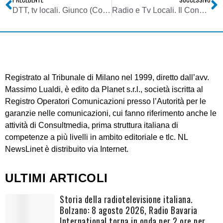
DTT, tv locali. Giunco (Confindustria Radio TV): senza presa di coscienza dei ritardi accumulati e fortissima accelerazione ci si schianterà contro un muro
Radio e Tv Locali. Il Consiglio di Stato ribadisce: il DPR 146/2017 sui contributi è legittimo
Registrato al Tribunale di Milano nel 1999, diretto dall’avv.
Massimo Lualdi, è edito da Planet s.r.l., società iscritta al
Registro Operatori Comunicazioni presso l’Autorità per le
garanzie nelle comunicazioni, cui fanno riferimento anche le
attività di Consultmedia, prima struttura italiana di
competenze a più livelli in ambito editoriale e tlc. NL
NewsLinet è distribuito via Internet.
ULTIMI ARTICOLI
Storia della radiotelevisione italiana.
Bolzano: 8 agosto 2026, Radio Bavaria
International torna in onda per 2 ore per