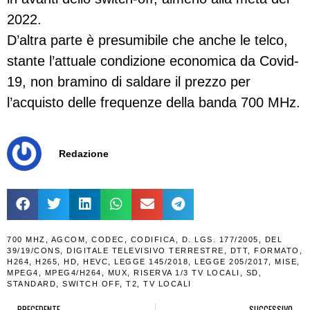
2022.
D’altra parte è presumibile che anche le telco,
stante l’attuale condizione economica da Covid-
19, non bramino di saldare il prezzo per
l’acquisto delle frequenze della banda 700 MHz.
Redazione
700 MHZ
,
AGCOM
,
CODEC
,
CODIFICA
,
D. LGS. 177/2005
,
DEL
39/19/CONS
,
DIGITALE TELEVISIVO TERRESTRE
,
DTT
,
FORMATO
,
H264
,
H265
,
HD
,
HEVC
,
LEGGE 145/2018
,
LEGGE 205/2017
,
MISE
,
MPEG4
,
MPEG4/H264
,
MUX
,
RISERVA 1/3 TV LOCALI
,
SD
,
STANDARD
,
SWITCH OFF
,
T2
,
TV LOCALI
PRECEDENTE
SUCCESSIVO