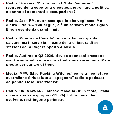
Radio. Svizzera, SSR torna in FM dall’autunno:
recupero della copertura o costosa retromarcia politica
a danno di contenuti e occupazione?
Radio. Jack FM: suoniamo quello che vogliamo. Ma
dietro il train-wreck segue, c’è un formato molto rigido.
E non esente da grandi limiti
Radio. Monito da Canada: non è la tecnologia da
salvare, ma il servizio. Il caso della chiusura di sei
stazioni della Rogers Sports & Media
Radio. Audiradio Q2 2026: device connessi crescono
mentre autoradio e ricevitori tradizionali arretrano. Ma è
presto per parlare di trend
Media. MFW (Mad Fucking Witches) come un collettivo
australiano è riusciuto a “spegnere” radio e podcast
colpendo i loro inserzionisti
Radio. UK, AA/WARC: cresce raccolta (IP in testa). Italia
invece arretra a giugno (-11,5%). Editori anziché
evolvere, restringono perimetro