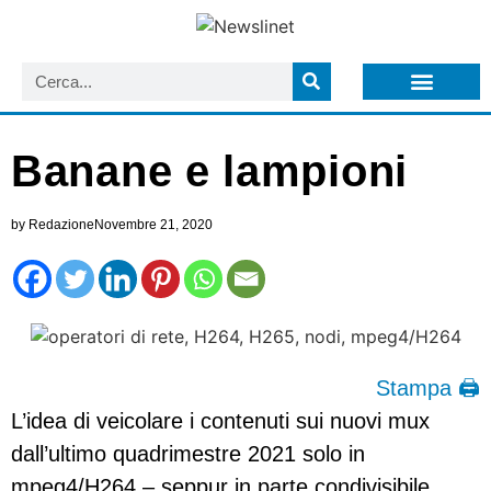
LISTA NEWSLETTER E CIRCOLARI SIT
ARCHIVIO S.I.T.
Banane e lampioni
by
Redazione
Novembre 21, 2020
Stampa 🖨
L’idea di veicolare i contenuti sui nuovi mux
dall’ultimo quadrimestre 2021 solo in
mpeg4/H264 – seppur in parte condivisibile,