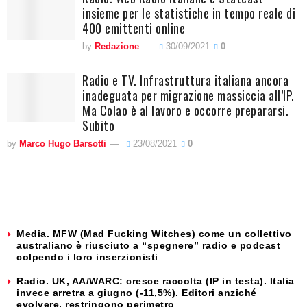
insieme per le statistiche in tempo reale di
400 emittenti online
by
Redazione
30/09/2021
0
Radio e TV. Infrastruttura italiana ancora
inadeguata per migrazione massiccia all’IP.
Ma Colao è al lavoro e occorre prepararsi.
Subito
by
Marco Hugo Barsotti
23/08/2021
0
Media. MFW (Mad Fucking Witches) come un collettivo
australiano è riusciuto a “spegnere” radio e podcast
colpendo i loro inserzionisti
Radio. UK, AA/WARC: cresce raccolta (IP in testa). Italia
invece arretra a giugno (-11,5%). Editori anziché
evolvere, restringono perimetro