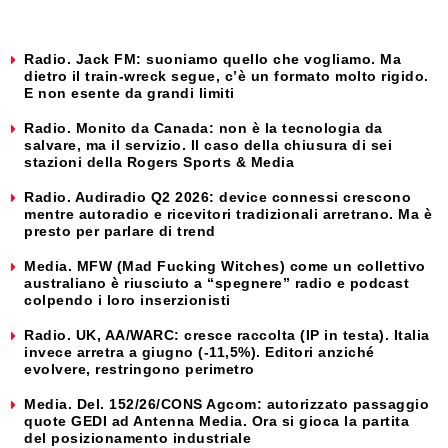
Radio. Jack FM: suoniamo quello che vogliamo. Ma
dietro il train-wreck segue, c’è un formato molto rigido.
E non esente da grandi limiti
Radio. Monito da Canada: non è la tecnologia da
salvare, ma il servizio. Il caso della chiusura di sei
stazioni della Rogers Sports & Media
Radio. Audiradio Q2 2026: device connessi crescono
mentre autoradio e ricevitori tradizionali arretrano. Ma è
presto per parlare di trend
Media. MFW (Mad Fucking Witches) come un collettivo
australiano è riusciuto a “spegnere” radio e podcast
colpendo i loro inserzionisti
Radio. UK, AA/WARC: cresce raccolta (IP in testa). Italia
invece arretra a giugno (-11,5%). Editori anziché
evolvere, restringono perimetro
Media. Del. 152/26/CONS Agcom: autorizzato passaggio
quote GEDI ad Antenna Media. Ora si gioca la partita
del posizionamento industriale