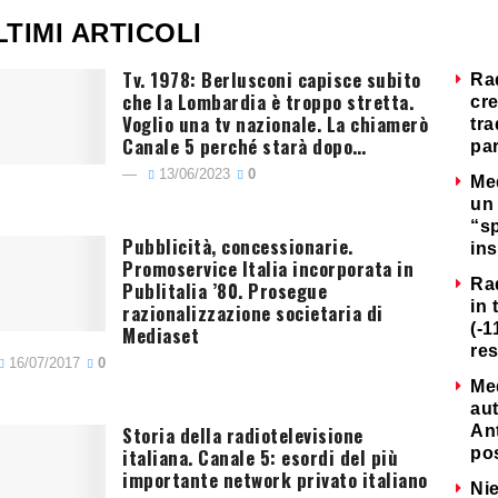
LTIMI ARTICOLI
Tv. 1978: Berlusconi capisce subito
Ra
che la Lombardia è troppo stretta.
cre
Voglio una tv nazionale. La chiamerò
tra
Canale 5 perché starà dopo…
par
13/06/2023
0
Me
un 
“s
Pubblicità, concessionarie.
ins
Promoservice Italia incorporata in
Ra
Publitalia ’80. Prosegue
in 
razionalizzazione societaria di
(-1
Mediaset
re
16/07/2017
0
Me
au
Storia della radiotelevisione
Ant
italiana. Canale 5: esordi del più
po
importante network privato italiano
Nie