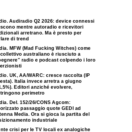
dio. Audiradio Q2 2026: device connessi
scono mentre autoradio e ricevitori
dizionali arretrano. Ma è presto per
lare di trend
dia. MFW (Mad Fucking Witches) come
collettivo australiano è riusciuto a
pegnere” radio e podcast colpendo i loro
erzionisti
dio. UK, AA/WARC: cresce raccolta (IP
testa). Italia invece arretra a giugno
1,5%). Editori anziché evolvere,
stringono perimetro
dia. Del. 152/26/CONS Agcom:
torizzato passaggio quote GEDI ad
enna Media. Ora si gioca la partita del
sizionamento industriale
nte crisi per le TV locali ex analogiche