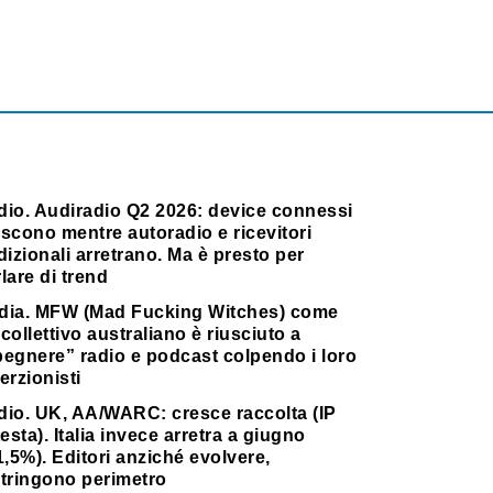
dio. Audiradio Q2 2026: device connessi
scono mentre autoradio e ricevitori
dizionali arretrano. Ma è presto per
lare di trend
dia. MFW (Mad Fucking Witches) come
collettivo australiano è riusciuto a
pegnere” radio e podcast colpendo i loro
erzionisti
dio. UK, AA/WARC: cresce raccolta (IP
testa). Italia invece arretra a giugno
1,5%). Editori anziché evolvere,
stringono perimetro