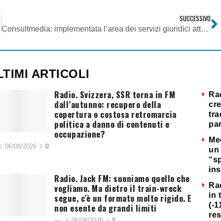
SUCCESSIVO
Consultmedia: implementata l’area dei servizi giuridici attraverso una partnership con lo Studio Sarzana
LTIMI ARTICOLI
Radio. Svizzera, SSR torna in FM
Ra
dall’autunno: recupero della
cre
copertura o costosa retromarcia
tra
politica a danno di contenuti e
par
occupazione?
Me
06/08/2026
0
un 
“s
ins
Radio. Jack FM: suoniamo quello che
Ra
vogliamo. Ma dietro il train-wreck
in 
segue, c’è un formato molto rigido. E
(-1
non esente da grandi limiti
re
06/08/2026
0