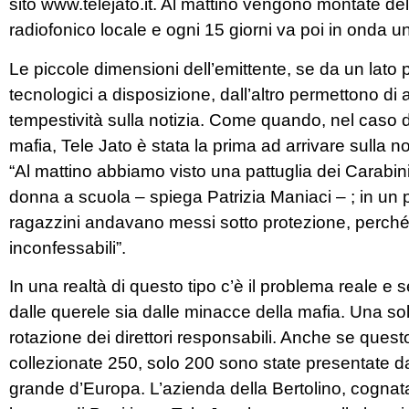
sito www.telejato.it. Al mattino vengono montate de
radiofonico locale e ogni 15 giorni va poi in onda 
Le piccole dimensioni dell’emittente, se da un lato
tecnologici a disposizione, dall’altro permettono di a
tempestività sulla notizia. Come quando, nel caso d
mafia, Tele Jato è stata la prima ad arrivare sulla no
“Al mattino abbiamo visto una pattuglia dei Carabinier
donna a scuola – spiega Patrizia Maniaci – ; in un 
ragazzini andavano messi sotto protezione, perché
inconfessabili”.
In una realtà di questo tipo c’è il problema reale e s
dalle querele sia dalle minacce della mafia. Una sol
rotazione dei direttori responsabili. Anche se ques
collezionate 250, solo 200 sono state presentate da An
grande d’Europa. L’azienda della Bertolino, cognata