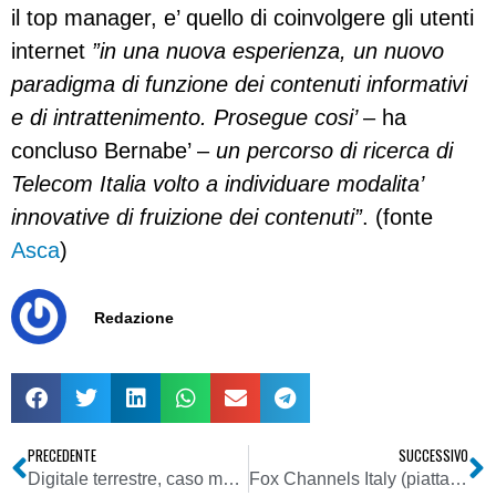
il top manager, e’ quello di coinvolgere gli utenti
internet
”in una nuova esperienza, un nuovo
paradigma di funzione dei contenuti informativi
e di intrattenimento. Prosegue cosi’
– ha
concluso Bernabe’ –
un percorso di ricerca di
Telecom Italia volto a individuare modalita’
innovative di fruizione dei contenuti”
. (fonte
Asca
)
Redazione
PRECEDENTE
SUCCESSIVO
Digitale terrestre, caso mancata autorizzazione MSE a Cielo. Agcom: “Se c’è il diritto, e il diritto c’è, non alimentiamo dubbi”
Fox Channels Italy (piattaforma Sky): abbassamento tetti pubblicitari al 12% per pay proposto da Romani determina tagli posti lavoro