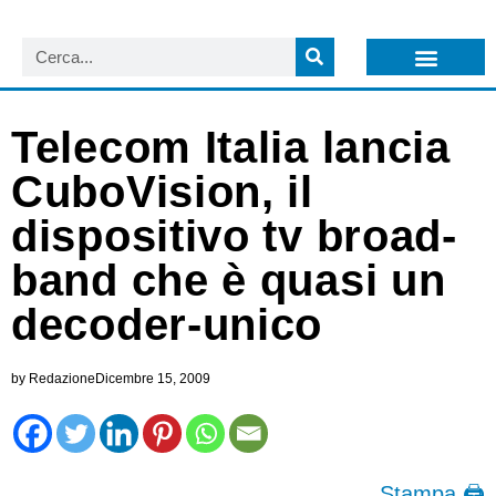
LISTA NEWSLETTER E CIRCOLARI SIT
ARCHIVIO S.I.T.
Telecom Italia lancia
CuboVision, il
dispositivo tv broad-
band che è quasi un
decoder-unico
by
Redazione
Dicembre 15, 2009
Stampa 🖨