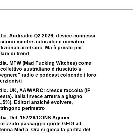
dio. Audiradio Q2 2026: device connessi
scono mentre autoradio e ricevitori
dizionali arretrano. Ma è presto per
lare di trend
dia. MFW (Mad Fucking Witches) come
collettivo australiano è riusciuto a
pegnere” radio e podcast colpendo i loro
erzionisti
dio. UK, AA/WARC: cresce raccolta (IP
testa). Italia invece arretra a giugno
1,5%). Editori anziché evolvere,
stringono perimetro
dia. Del. 152/26/CONS Agcom:
torizzato passaggio quote GEDI ad
enna Media. Ora si gioca la partita del