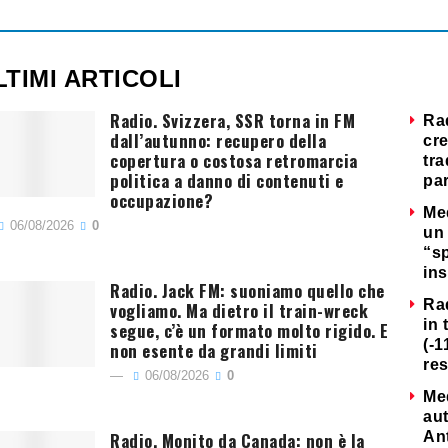
LTIMI ARTICOLI
Radio. Svizzera, SSR torna in FM
Ra
dall’autunno: recupero della
cre
copertura o costosa retromarcia
tra
politica a danno di contenuti e
par
occupazione?
Me
06/08/2026
0
un 
“s
ins
Radio. Jack FM: suoniamo quello che
Ra
vogliamo. Ma dietro il train-wreck
in 
segue, c’è un formato molto rigido. E
(-1
non esente da grandi limiti
re
06/08/2026
0
Me
au
Radio. Monito da Canada: non è la
Ant