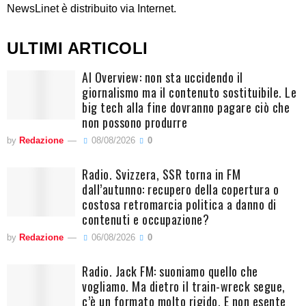
NewsLinet è distribuito via Internet.
ULTIMI ARTICOLI
AI Overview: non sta uccidendo il
giornalismo ma il contenuto sostituibile. Le
big tech alla fine dovranno pagare ciò che
non possono produrre
by
Redazione
08/08/2026
0
Radio. Svizzera, SSR torna in FM
dall’autunno: recupero della copertura o
costosa retromarcia politica a danno di
contenuti e occupazione?
by
Redazione
06/08/2026
0
Radio. Jack FM: suoniamo quello che
vogliamo. Ma dietro il train-wreck segue,
c’è un formato molto rigido. E non esente