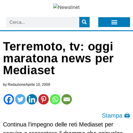
LISTA NEWSLETTER E CIRCOLARI SIT
ARCHIVIO S.I.T.
Terremoto, tv: oggi
maratona news per
Mediaset
by
Redazione
Aprile 10, 2009
Stampa 🖨
Continua l’impegno delle reti Mediaset per