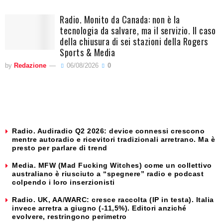
Radio. Monito da Canada: non è la
tecnologia da salvare, ma il servizio. Il caso
della chiusura di sei stazioni della Rogers
Sports & Media
by
Redazione
06/08/2026
0
Radio. Audiradio Q2 2026: device connessi crescono
mentre autoradio e ricevitori tradizionali arretrano. Ma è
presto per parlare di trend
Media. MFW (Mad Fucking Witches) come un collettivo
australiano è riusciuto a “spegnere” radio e podcast
colpendo i loro inserzionisti
Radio. UK, AA/WARC: cresce raccolta (IP in testa). Italia
invece arretra a giugno (-11,5%). Editori anziché
evolvere, restringono perimetro