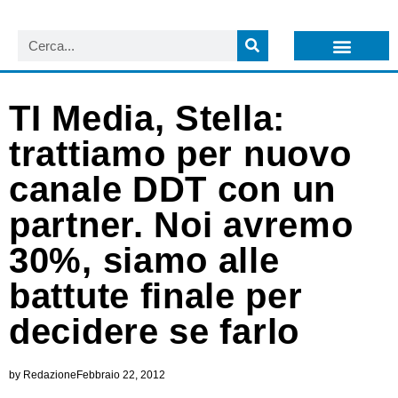
LISTA NEWSLETTER E CIRCOLARI SIT
ARCHIVIO S.I.T.
TI Media, Stella:
trattiamo per nuovo
canale DDT con un
partner. Noi avremo
30%, siamo alle
battute finale per
decidere se farlo
by
Redazione
Febbraio 22, 2012