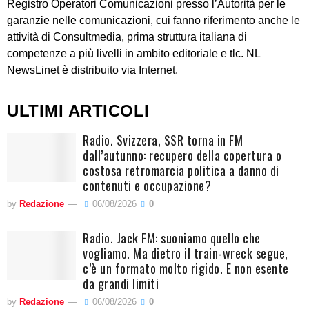
Registro Operatori Comunicazioni presso l’Autorità per le
garanzie nelle comunicazioni, cui fanno riferimento anche le
attività di Consultmedia, prima struttura italiana di
competenze a più livelli in ambito editoriale e tlc. NL
NewsLinet è distribuito via Internet.
ULTIMI ARTICOLI
Radio. Svizzera, SSR torna in FM
dall’autunno: recupero della copertura o
costosa retromarcia politica a danno di
contenuti e occupazione?
by
Redazione
06/08/2026
0
Radio. Jack FM: suoniamo quello che
vogliamo. Ma dietro il train-wreck segue,
c’è un formato molto rigido. E non esente
da grandi limiti
by
Redazione
06/08/2026
0