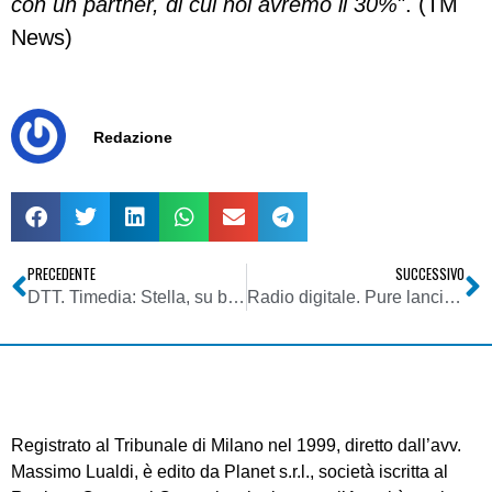
con un partner, di cui noi avremo il 30%
". (TM
News)
Redazione
PRECEDENTE
SUCCESSIVO
DTT. Timedia: Stella, su beauty contest inviato lettera a Passera. Ci proponiamo anche azioni legali e ricorsi al TAR
Radio digitale. Pure lancia decider per autoradio per ricezione radiofonica DAB, DAB+, DMB-A in Banda III e Banda L
Registrato al Tribunale di Milano nel 1999, diretto dall’avv.
Massimo Lualdi, è edito da Planet s.r.l., società iscritta al