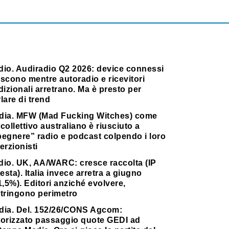
dio. Audiradio Q2 2026: device connessi
scono mentre autoradio e ricevitori
dizionali arretrano. Ma è presto per
lare di trend
dia. MFW (Mad Fucking Witches) come
collettivo australiano è riusciuto a
pegnere” radio e podcast colpendo i loro
erzionisti
dio. UK, AA/WARC: cresce raccolta (IP
testa). Italia invece arretra a giugno
1,5%). Editori anziché evolvere,
stringono perimetro
dia. Del. 152/26/CONS Agcom:
torizzato passaggio quote GEDI ad