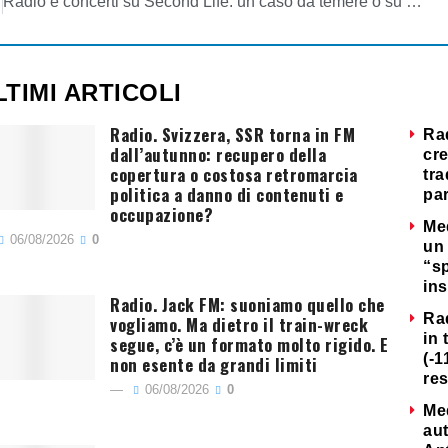
Radio e concerti su Second Life: un caso da temere o su cui fantasticare?
LTIMI ARTICOLI
Radio. Svizzera, SSR torna in FM
Ra
dall’autunno: recupero della
cre
copertura o costosa retromarcia
tra
politica a danno di contenuti e
par
occupazione?
Me
06/08/2026
0
un 
“s
ins
Radio. Jack FM: suoniamo quello che
Ra
vogliamo. Ma dietro il train-wreck
in 
segue, c’è un formato molto rigido. E
(-1
non esente da grandi limiti
re
06/08/2026
0
Me
au