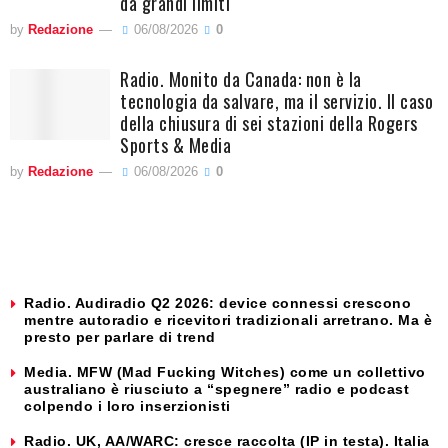
da grandi limiti
by
Redazione
06/08/2026
0
Radio. Monito da Canada: non è la
tecnologia da salvare, ma il servizio. Il caso
della chiusura di sei stazioni della Rogers
Sports & Media
by
Redazione
06/08/2026
0
Radio. Audiradio Q2 2026: device connessi crescono
mentre autoradio e ricevitori tradizionali arretrano. Ma è
presto per parlare di trend
Media. MFW (Mad Fucking Witches) come un collettivo
australiano è riusciuto a “spegnere” radio e podcast
colpendo i loro inserzionisti
Radio. UK, AA/WARC: cresce raccolta (IP in testa). Italia