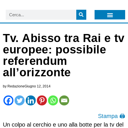
LISTA NEWSLETTER E CIRCOLARI SIT
ARCHIVIO S.I.T.
Tv. Abisso tra Rai e tv
europee: possibile
referendum
all’orizzonte
by
Redazione
Giugno 12, 2014
Stampa 🖨
Un colpo al cerchio e uno alla botte per la tv del