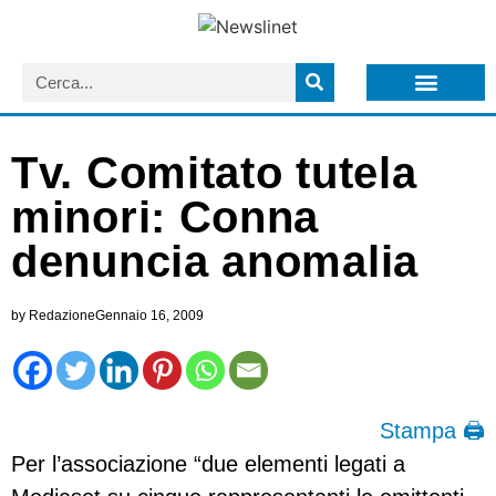
LISTA NEWSLETTER E CIRCOLARI SIT
ARCHIVIO S.I.T.
Tv. Comitato tutela
minori: Conna
denuncia anomalia
by
Redazione
Gennaio 16, 2009
Stampa 🖨
Per l’associazione “due elementi legati a