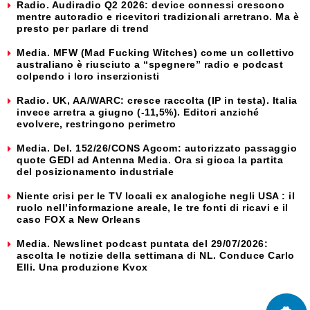
Radio. Audiradio Q2 2026: device connessi crescono
mentre autoradio e ricevitori tradizionali arretrano. Ma è
presto per parlare di trend
Media. MFW (Mad Fucking Witches) come un collettivo
australiano è riusciuto a “spegnere” radio e podcast
colpendo i loro inserzionisti
Radio. UK, AA/WARC: cresce raccolta (IP in testa). Italia
invece arretra a giugno (-11,5%). Editori anziché
evolvere, restringono perimetro
Media. Del. 152/26/CONS Agcom: autorizzato passaggio
quote GEDI ad Antenna Media. Ora si gioca la partita
del posizionamento industriale
Niente crisi per le TV locali ex analogiche negli USA : il
ruolo nell’informazione areale, le tre fonti di ricavi e il
caso FOX a New Orleans
Media. Newslinet podcast puntata del 29/07/2026:
ascolta le notizie della settimana di NL. Conduce Carlo
Elli. Una produzione Kvox