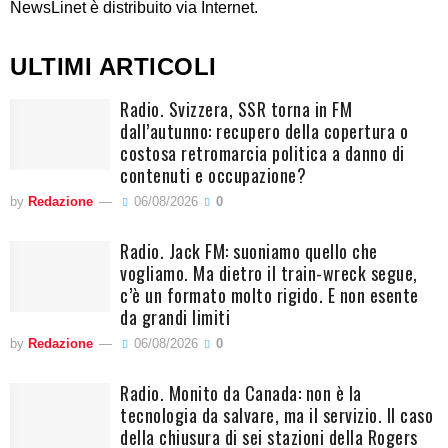
NewsLinet è distribuito via Internet.
ULTIMI ARTICOLI
Radio. Svizzera, SSR torna in FM
dall’autunno: recupero della copertura o
costosa retromarcia politica a danno di
contenuti e occupazione?
by
Redazione
06/08/2026
0
Radio. Jack FM: suoniamo quello che
vogliamo. Ma dietro il train-wreck segue,
c’è un formato molto rigido. E non esente
da grandi limiti
by
Redazione
06/08/2026
0
Radio. Monito da Canada: non è la
tecnologia da salvare, ma il servizio. Il caso
della chiusura di sei stazioni della Rogers