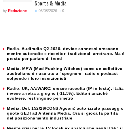
Sports & Media
by
Redazione
06/08/2026
0
Radio. Audiradio Q2 2026: device connessi crescono
mentre autoradio e ricevitori tradizionali arretrano. Ma è
presto per parlare di trend
Media. MFW (Mad Fucking Witches) come un collettivo
australiano è riusciuto a “spegnere” radio e podcast
colpendo i loro inserzionisti
Radio. UK, AA/WARC: cresce raccolta (IP in testa). Italia
invece arretra a giugno (-11,5%). Editori anziché
evolvere, restringono perimetro
Media. Del. 152/26/CONS Agcom: autorizzato passaggio
quote GEDI ad Antenna Media. Ora si gioca la partita
del posizionamento industriale
Niente crisi per le TV locali ex analogiche negli USA : il