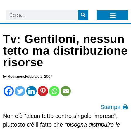
LISTA NEWSLETTER E CIRCOLARI SIT
ARCHIVIO S.I.T.
Tv: Gentiloni, nessun
tetto ma distribuzione
risorse
by
Redazione
Febbraio 2, 2007
Stampa 🖨
Non c’è “alcun tetto contro singole imprese”,
piuttosto c’è il fatto che
“bisogna distribuire le