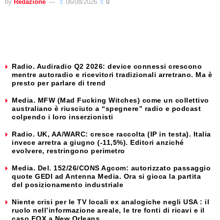
by
Redazione
06/08/2026
0
Radio. Audiradio Q2 2026: device connessi crescono
mentre autoradio e ricevitori tradizionali arretrano. Ma è
presto per parlare di trend
Media. MFW (Mad Fucking Witches) come un collettivo
australiano è riusciuto a “spegnere” radio e podcast
colpendo i loro inserzionisti
Radio. UK, AA/WARC: cresce raccolta (IP in testa). Italia
invece arretra a giugno (-11,5%). Editori anziché
evolvere, restringono perimetro
Media. Del. 152/26/CONS Agcom: autorizzato passaggio
quote GEDI ad Antenna Media. Ora si gioca la partita
del posizionamento industriale
Niente crisi per le TV locali ex analogiche negli USA : il
ruolo nell’informazione areale, le tre fonti di ricavi e il
caso FOX a New Orleans