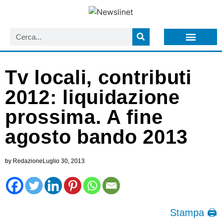
LISTA NEWSLETTER E CIRCOLARI SIT
ARCHIVIO S.I.T.
Tv locali, contributi
2012: liquidazione
prossima. A fine
agosto bando 2013
by
Redazione
Luglio 30, 2013
Stampa 🖨