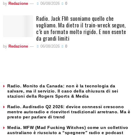
by
Redazione
06/08/2026
0
Radio. Jack FM: suoniamo quello che
vogliamo. Ma dietro il train-wreck segue,
c’è un formato molto rigido. E non esente
da grandi limiti
by
Redazione
06/08/2026
0
Radio. Monito da Canada: non è la tecnologia da
salvare, ma il servizio. Il caso della chiusura di sei
stazioni della Rogers Sports & Media
Radio. Audiradio Q2 2026: device connessi crescono
mentre autoradio e ricevitori tradizionali arretrano. Ma è
presto per parlare di trend
Media. MFW (Mad Fucking Witches) come un collettivo
australiano è riusciuto a “spegnere” radio e podcast