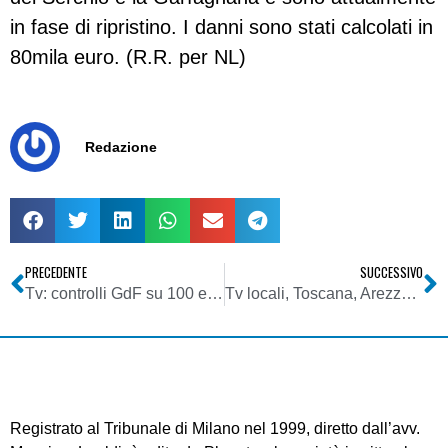
in fase di ripristino. I danni sono stati calcolati in
80mila euro. (R.R. per NL)
Redazione
PRECEDENTE
SUCCESSIVO
Tv: controlli GdF su 100 emittenti, 90 deferite all’Autorità. Nel centro del mirino: magia, cartomanzia, lotto, lotteria. Dieci denunce
Tv locali, Toscana, Arezzo: nuovo furto a Montelucro di Gaiole in Chianti. Asportati beni per 500mila euro destinati ai paesi dell’Est. Arrestati gli autori
Registrato al Tribunale di Milano nel 1999, diretto dall’avv.