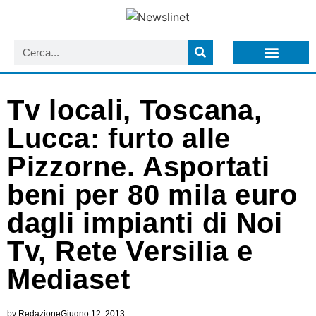
LISTA NEWSLETTER E CIRCOLARI SIT
ARCHIVIO S.I.T.
Tv locali, Toscana,
Lucca: furto alle
Pizzorne. Asportati
beni per 80 mila euro
dagli impianti di Noi
Tv, Rete Versilia e
Mediaset
by
Redazione
Giugno 12, 2013