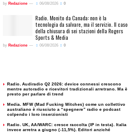
by
Redazione
06/08/2026
0
Radio. Monito da Canada: non è la
tecnologia da salvare, ma il servizio. Il caso
della chiusura di sei stazioni della Rogers
Sports & Media
by
Redazione
06/08/2026
0
Radio. Audiradio Q2 2026: device connessi crescono
mentre autoradio e ricevitori tradizionali arretrano. Ma è
presto per parlare di trend
Media. MFW (Mad Fucking Witches) come un collettivo
australiano è riusciuto a “spegnere” radio e podcast
colpendo i loro inserzionisti
Radio. UK, AA/WARC: cresce raccolta (IP in testa). Italia
invece arretra a giugno (-11,5%). Editori anziché