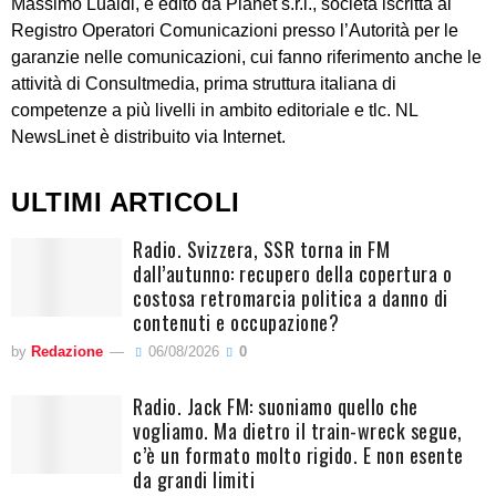
Massimo Lualdi, è edito da Planet s.r.l., società iscritta al
Registro Operatori Comunicazioni presso l’Autorità per le
garanzie nelle comunicazioni, cui fanno riferimento anche le
attività di Consultmedia, prima struttura italiana di
competenze a più livelli in ambito editoriale e tlc. NL
NewsLinet è distribuito via Internet.
ULTIMI ARTICOLI
Radio. Svizzera, SSR torna in FM
dall’autunno: recupero della copertura o
costosa retromarcia politica a danno di
contenuti e occupazione?
by
Redazione
06/08/2026
0
Radio. Jack FM: suoniamo quello che
vogliamo. Ma dietro il train-wreck segue,
c’è un formato molto rigido. E non esente
da grandi limiti