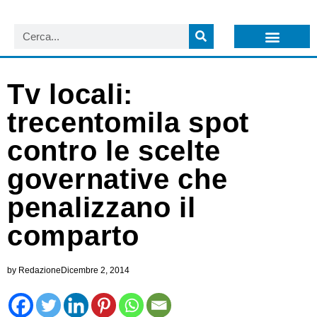
LISTA NEWSLETTER E CIRCOLARI SIT
ARCHIVIO S.I.T.
Tv locali:
trecentomila spot
contro le scelte
governative che
penalizzano il
comparto
by
Redazione
Dicembre 2, 2014