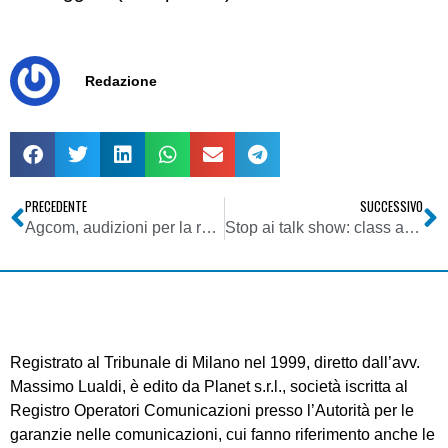
Redazione
PRECEDENTE
SUCCESSIVO
Agcom, audizioni per la revisione del Piano Nazionale di Assegnazione delle Frequenze Digitali, CONNA: iniziativa inopportuna. Si pensi invece alla questione LCN
Stop ai talk show: class action di Altroconsumo contro la Rai per violazione del contratto di servizio pubblico
Registrato al Tribunale di Milano nel 1999, diretto dall’avv.
Massimo Lualdi, è edito da Planet s.r.l., società iscritta al
Registro Operatori Comunicazioni presso l’Autorità per le
garanzie nelle comunicazioni, cui fanno riferimento anche le