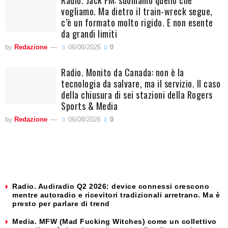
Radio. Jack FM: suoniamo quello che
vogliamo. Ma dietro il train-wreck segue,
c’è un formato molto rigido. E non esente
da grandi limiti
by
Redazione
06/08/2026
0
Radio. Monito da Canada: non è la
tecnologia da salvare, ma il servizio. Il caso
della chiusura di sei stazioni della Rogers
Sports & Media
by
Redazione
06/08/2026
0
Radio. Audiradio Q2 2026: device connessi crescono
mentre autoradio e ricevitori tradizionali arretrano. Ma è
presto per parlare di trend
Media. MFW (Mad Fucking Witches) come un collettivo