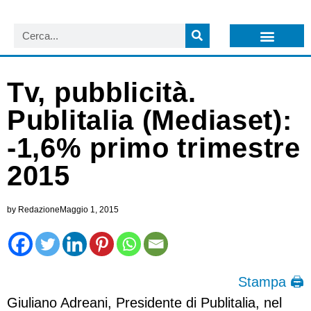
LISTA NEWSLETTER E CIRCOLARI SIT
ARCHIVIO S.I.T.
Tv, pubblicità.
Publitalia (Mediaset):
-1,6% primo trimestre
2015
by
Redazione
Maggio 1, 2015
Stampa 🖨
Giuliano Adreani, Presidente di Publitalia, nel