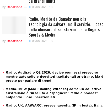
da grandi limiti
by
Redazione
06/08/2026
0
Radio. Monito da Canada: non è la
tecnologia da salvare, ma il servizio. Il caso
della chiusura di sei stazioni della Rogers
Sports & Media
by
Redazione
06/08/2026
0
Radio. Audiradio Q2 2026: device connessi crescono
mentre autoradio e ricevitori tradizionali arretrano. Ma è
presto per parlare di trend
Media. MFW (Mad Fucking Witches) come un collettivo
australiano è riusciuto a “spegnere” radio e podcast
colpendo i loro inserzionisti
Radio. UK, AA/WARC: cresce raccolta (IP in testa). Italia