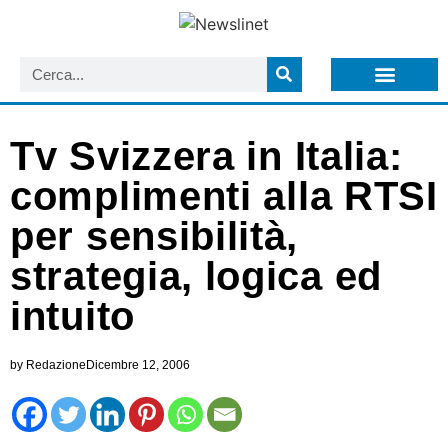
LISTA NEWSLETTER E CIRCOLARI SIT
ARCHIVIO S.I.T.
Tv Svizzera in Italia:
complimenti alla RTSI
per sensibilità,
strategia, logica ed
intuito
by
Redazione
Dicembre 12, 2006