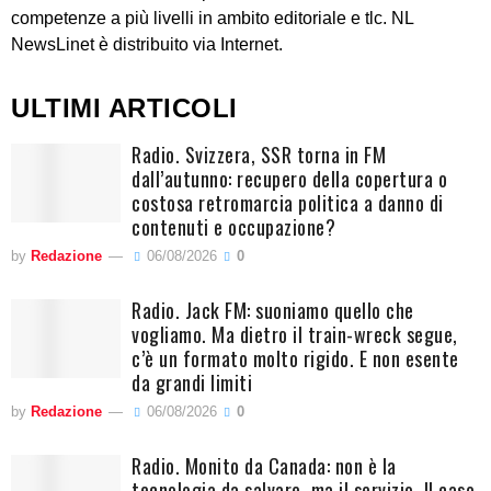
competenze a più livelli in ambito editoriale e tlc. NL
NewsLinet è distribuito via Internet.
ULTIMI ARTICOLI
Radio. Svizzera, SSR torna in FM
dall’autunno: recupero della copertura o
costosa retromarcia politica a danno di
contenuti e occupazione?
by
Redazione
06/08/2026
0
Radio. Jack FM: suoniamo quello che
vogliamo. Ma dietro il train-wreck segue,
c’è un formato molto rigido. E non esente
da grandi limiti
by
Redazione
06/08/2026
0
Radio. Monito da Canada: non è la
tecnologia da salvare, ma il servizio. Il caso