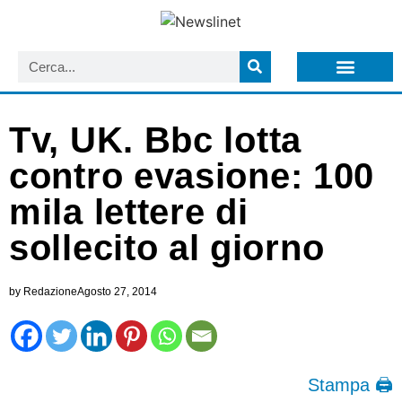
LISTA NEWSLETTER E CIRCOLARI SIT
ARCHIVIO S.I.T.
Tv, UK. Bbc lotta
contro evasione: 100
mila lettere di
sollecito al giorno
by
Redazione
Agosto 27, 2014
Stampa 🖨