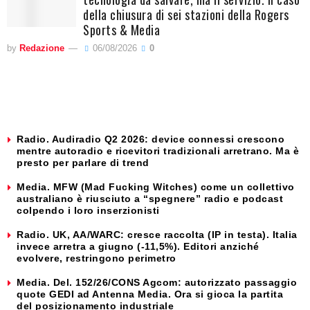
della chiusura di sei stazioni della Rogers
Sports & Media
by
Redazione
06/08/2026
0
Radio. Audiradio Q2 2026: device connessi crescono
mentre autoradio e ricevitori tradizionali arretrano. Ma è
presto per parlare di trend
Media. MFW (Mad Fucking Witches) come un collettivo
australiano è riusciuto a “spegnere” radio e podcast
colpendo i loro inserzionisti
Radio. UK, AA/WARC: cresce raccolta (IP in testa). Italia
invece arretra a giugno (-11,5%). Editori anziché
evolvere, restringono perimetro
Media. Del. 152/26/CONS Agcom: autorizzato passaggio
quote GEDI ad Antenna Media. Ora si gioca la partita
del posizionamento industriale